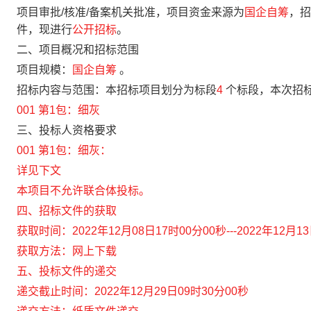
项目审批/核准/备案机关批准，项目资金来源为
国企自筹
，招
件，现进行
公开招标
。
二、项目概况和招标范围
项目规模：
国企自筹
。
招标内容与范围：本招标项目划分为标段
4
个标段，本次招
001 第1包：细灰
三、投标人资格要求
001 第1包：细灰：
详见下文
本项目
不允许
联合体投标。
四、招标文件的获取
获取时间：
2022年12月08日17时00分00秒---2022年12月1
获取方法：
网上下载
五、投标文件的递交
递交截止时间：
2022年12月29日09时30分00秒