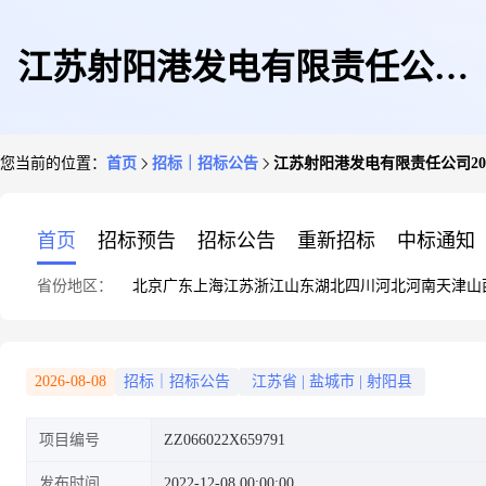
江苏射阳港发电有限责任公司
您当前的位置：
首页
招标｜招标公告
江苏射阳港发电有限责任公司202
2023年1-2月粉煤灰细灰销售项
首页
招标预告
招标公告
重新招标
中标通知
省份地区：
北京
广东
上海
江苏
浙江
山东
湖北
四川
河北
河南
天津
山
目(二次公告)-招标公告
2026-08-08
招标｜招标公告
江苏省
|
盐城市
|
射阳县
项目编号
ZZ066022X659791
发布时间
2022-12-08 00:00:00