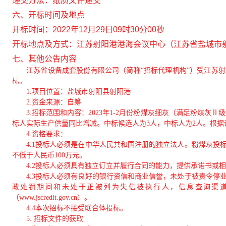
递交方法：
纸质文件递交
六、开标时间及地点
开标时间：
2022年12月29日09时30分00秒
开标地点及方式：
江苏射阳港港海会议中心（江苏省盐城市射
七、其他公告内容
江苏省设备成套股份有限公司（简称“招标代理机构”）受江苏
标。
1.
项目位置：盐城市射阳县射阳港
2.
资金来源：自筹
3.
招标范围和内容：2023年1-2月份粉煤灰细灰（满足粉煤灰
标人实际生产供量同比增减。中标候选人为3人，中标人为2人。根据
4.
资格要求：
4.1
投标人必须是在中华人民共和国注册的独立法人。粉煤灰投
不低于人民币100万元。
4.2
投标人必须具有独立订立并履行合同的能力，提供承诺书或相
4.3
投标人必须有良好的银行资信和商业信誉，未处于被责令停
政处罚期间和未处于正被列为失信被执行人，信息查询渠道：“信用中国”
（www.jscredit.gov.cn）。
4.4
本次招标不接受联合体投标。
5.
招标文件的获取