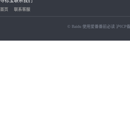
寻标宝
联系我们
首页
联系客服
© Baidu
使用爱番番前必读
沪ICP备
NEW
HOT
暂时没有搜索结果…