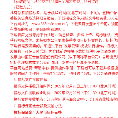
1
获取时间：从2022年12月8日至2022年12月13日17时
2
获取方式：
凡有意参加投标者，请于获取时间内(北京时间，下同)，登陆中
善相关信息及选择项目报名、下载招标文件,招标文件服务费1000
平台网址为：www.365trade.com.cn/。下载者首次登陆
有发布的项目；平台服务费200元。
下载者应充分考虑平台注册、信息检查、资料上传、购标确认、费
获取招标文件。未按照本公告要求获得本项目招标文件的，招标代
下载者需要发票的，须通过平台“发票管理”模块进行操作。招标
发票的，可在支付后3日内登陆前述模块下载增值税电子普通发票
发票由中招联合信息股份有限公司（以下简称平台公司）自动出具
招标代理机构或平台公司原因，发票一经开具不予退换。
平台网站首页“帮助中心”提供操作手册，下载者可以下载并根据操作手
服务时间为工作日上午9时至12时，下午1时至6时。平台会通过
6.
投标文件接收信息：
投标文件接收开始时间：2022年12月29日上午9：00（北京时间
投标文件接收截止时间：2022年12月29日上午9：30（北京时间
投标文件接收地点：
江苏射阳港港海会议中心（江苏省盐城市射阳
7.
投标保证金金额及交纳办法：
投标保证金：人民币伍仟
元整