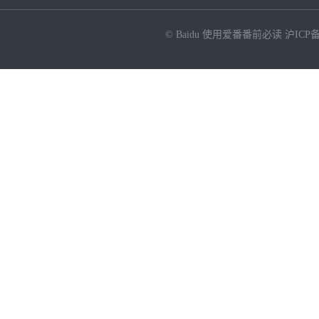
© Baidu
使用爱番番前必读
沪ICP备
NEW
HOT
暂时没有搜索结果…