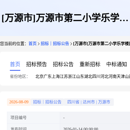
[万源市]万源市第二小学乐学楼
您当前的位置：
首页
招标｜招标公告
[万源市]万源市第二小学乐学
屋项防漏及功能用房改造项目设
首页
招标预告
招标公告
重新招标
中标通知
省份地区：
北京
广东
上海
江苏
浙江
山东
湖北
四川
河北
河南
天津
山
计及预算编制服务选取公告
2026-08-09
招标｜招标公告
四川省
|
达州市
|
万源市
项目编号
发布时间
2026-01-14 00:00:00