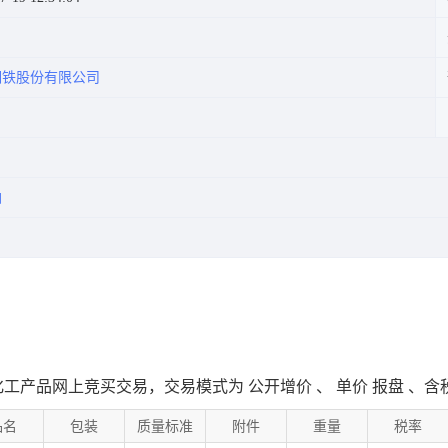
钢铁股份有限公司
油
0进行化工产品网上竞买交易，交易模式为
公开增价
、
单价
报盘
、
含
品名
包装
质量标准
附件
重量
税率