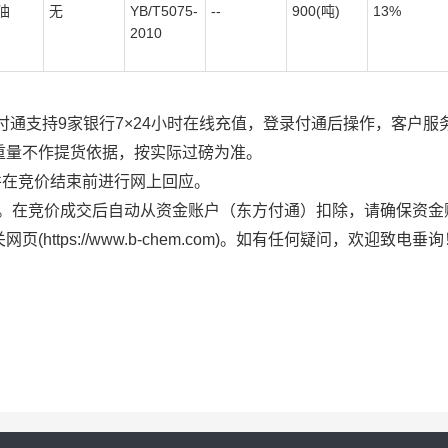
油
无
YB/T5075-
--
900(吨)
13%
2010
支持9家银行7×24小时在线充值，登录付通后操作，客户服务热线
重量不作提货依据，按实际过磅为准。
，并在竞价结束前进行网上回应。
率。在竞价成交后自动从资金账户（东方付通）扣除，请确保资金
tps://www.b-chem.com)。如有任何疑问，欢迎致电垂询