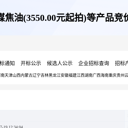
煤焦油(3550.00元起拍)等产品竞
标通知
开标公示
候选人公示
企业招标查询
招标
河南
天津
山西
内蒙古
辽宁
吉林
黑龙江
安徽
福建
江西
湖南
广西
海南
重庆
贵州
7-19 12:34:04