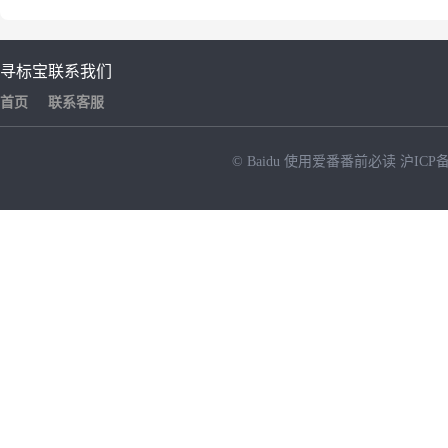
寻标宝
联系我们
首页
联系客服
© Baidu
使用爱番番前必读
沪ICP备
NEW
HOT
暂时没有搜索结果…