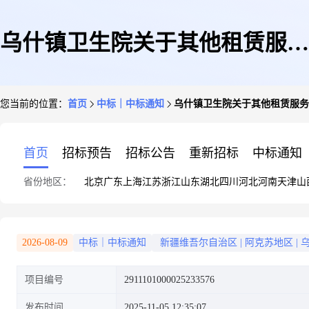
乌什镇卫生院关于其他租赁服务
您当前的位置：
首页
中标｜中标通知
乌什镇卫生院关于其他租赁服务
的服务市场采购项目成交公告
首页
招标预告
招标公告
重新招标
中标通知
省份地区：
北京
广东
上海
江苏
浙江
山东
湖北
四川
河北
河南
天津
山
2026-08-09
中标｜中标通知
新疆维吾尔自治区
|
阿克苏地区
|
项目编号
2911101000025233576
发布时间
2025-11-05 12:35:07