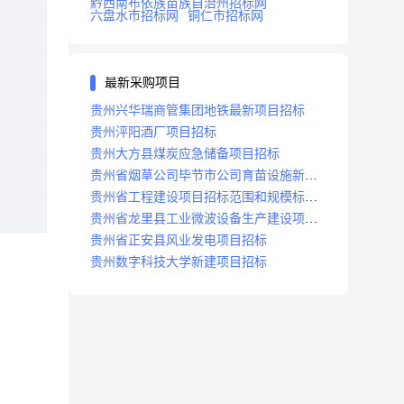
黔西南布依族苗族自治州招标网
六盘水市招标网
铜仁市招标网
最新采购项目
贵州兴华瑞商管集团地铁最新项目招标
贵州泙阳酒厂项目招标
贵州大方县煤炭应急储备项目招标
贵州省烟草公司毕节市公司育苗设施新建
及修复项目招标公告
贵州省工程建设项目招标范围和规模标准
规定
贵州省龙里县工业微波设备生产建设项目
招标
贵州省正安县风业发电项目招标
贵州数字科技大学新建项目招标