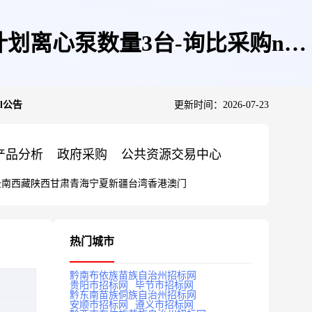
计划离心泵数量3台-询比采购null
l公告
更新时间：2026-07-23
产品分析
政府采购
公共资源交易中心
云南
西藏
陕西
甘肃
青海
宁夏
新疆
台湾
香港
澳门
热门城市
黔南布依族苗族自治州招标网
贵阳市招标网
毕节市招标网
黔东南苗族侗族自治州招标网
安顺市招标网
遵义市招标网