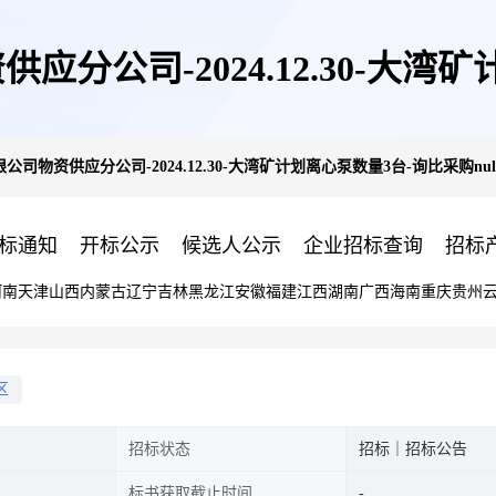
公司-2024.12.30-大湾矿
司物资供应分公司-2024.12.30-大湾矿计划离心泵数量3台-询比采购nul
公告
标通知
开标公示
候选人公示
企业招标查询
招标
河南
天津
山西
内蒙古
辽宁
吉林
黑龙江
安徽
福建
江西
湖南
广西
海南
重庆
贵州
区
招标状态
招标｜招标公告
标书获取截止时间