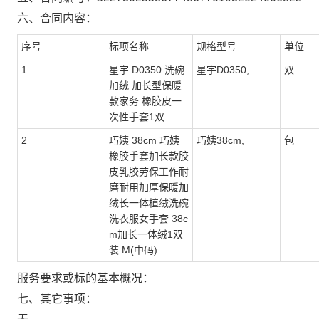
六、合同内容：
序号
标项名称
规格型号
单位
1
星宇 D0350 洗碗
星宇D0350,
双
加绒 加长型保暖
款家务 橡胶皮一
次性手套1双
2
巧姨 38cm 巧姨
巧姨38cm,
包
橡胶手套加长款胶
皮乳胶劳保工作耐
磨耐用加厚保暖加
绒长一体植绒洗碗
洗衣服女手套 38c
m加长一体绒1双
装 M(中码)
服务要求或标的基本概况：
七、其它事项：