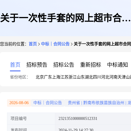
关于一次性手套的网上超市合同
您当前的位置：
首页
中标｜合同公告
关于一次性手套的网上超市合同
公告
首页
招标预告
招标公告
重新招标
中标通知
省份地区：
北京
广东
上海
江苏
浙江
山东
湖北
四川
河北
河南
天津
山
2026-08-06
中标｜合同公告
贵州省
|
黔南布依族苗族自治州
|
项目编号
2321351000000512331
发布时间
2024-11-29 14:27:30