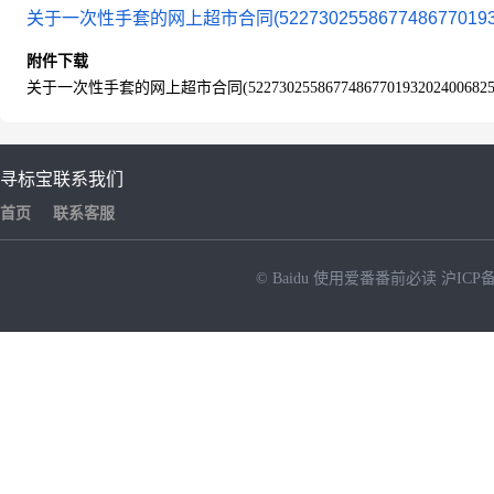
关于一次性手套的网上超市合同(5227302558677486770193202
附件下载
关于一次性手套的网上超市合同(52273025586774867701932024006825)
寻标宝
联系我们
首页
联系客服
© Baidu
使用爱番番前必读
沪ICP备
NEW
HOT