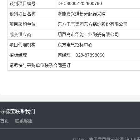
谈判项目编号
DEC8000Z202600760
谈判项目名称
浙能嘉兴煤粉分配器采购
项目采购单位
东方电气集团东方锅炉股份有限公司
成交供应商
葫芦岛市华能工业陶瓷有限公司
项目代理机构
东方电气招标中心
招标经理
何经理 028-87898060
请尽快与采购单位联系合同签订
寻标宝
联系我们
首页
联系客服
© Baidu
使用爱番番前必读
沪ICP备