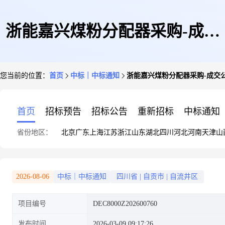
浙能嘉兴煤粉分配器采购-成交
您当前的位置：
首页
中标｜中标通知
浙能嘉兴煤粉分配器采购-成交
公告
首页
招标预告
招标公告
重新招标
中标通知
省份地区：
北京
广东
上海
江苏
浙江
山东
湖北
四川
河北
河南
天津
山
2026-08-06
中标｜中标通知
四川省
|
自贡市
|
自流井区
项目编号
DEC8000Z202600760
发布时间
2026-03-09 09:17:26