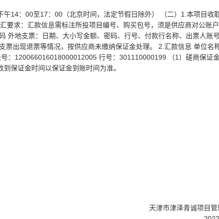
下午14：00至17：00（北京时间，法定节假日除外） （二）1.本项目
 电汇要求：汇款信息需标注所投项目编号、购买包号，须是供应商对公账户
码 外地支票：日期、大小写金额、密码、行号、付款行名称、出票人账号
支票出现退票等情况，按供应商未缴纳保证金处理。 2.汇款信息 单位名
066016018000012005 行号：301110000199 （1）磋商保
收到保证金时间以保证金到账时间为准。
天津市津泽青诚项目
20