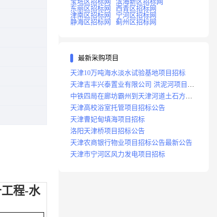
宝坻区招标网
滨海新区招标网
东丽区招标网
西青区招标网
津南区招标网
宁河区招标网
静海区招标网
蓟州区招标网
最新采购项目
天津10万吨海水淡水试验基地项目招标
天津吉丰兴泰置业有限公司 洪泥河项目招
标工程
中铁四局在廊坊霸州到天津河道土石方工
程项目招标
天津高校浴室托管项目招标公告
天津曹妃甸填海项目招标
洛阳天津桥项目招标公告
天津农商银行物业项目招标公告最新公告
天津市宁河区风力发电项目招标
工程-水