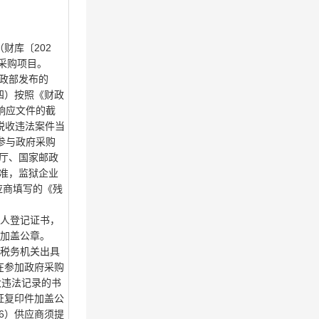
财库〔202
的采购项目。
政部发布的
四）按照《财政
响应文件的截
重大税收违法案件当
参与政府采购
厅、国家邮政
标准，监狱企业
应商填写的《残
法人登记证书，
件加盖公章。
供税务机关出具
在参加政府采购
大违法记录的书
证复印件加盖公
6）供应商须提