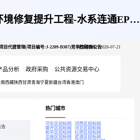
境修复提升工程-水系连通EPC
管理(项目编号:J-2209-B387)竞争性磋商公告
更新时间：2026-07-21
竞争性磋商公告
产品分析
政府采购
公共资源交易中心
云南
西藏
陕西
甘肃
青海
宁夏
新疆
台湾
香港
澳门
热门城市
河东区招标网
河西区招标网
公告
南开区招标网
河北区招标网
和平区招标网
红桥区招标网
北辰区招标网
武清区招标网