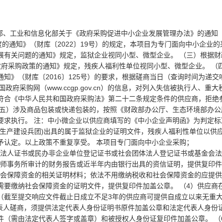
部、工业和信息化部关于《政府采购促进中小企业发展管理办法》的通知（
的通知》（财库〔2022〕19号）的规定，本项目为专门面向中小企业
展有关问题的通知》规定，监狱企业视同小型、微型企业。 （三）根据财
政府采购政策的通知》规定，残疾人福利性单位视同小型、微型企业。 （
知》（财库〔2016〕125号）的要求，根据磋商当日（查询时间为递交
cn）、中国政府采购网（www.ccgp.gov.cn）的信息，对列入失信被执行人、
符合《中华人民共和国政府采购法》第二十二条规定条件的供应商，拒绝
（五）涉及商品包装或快递包装的，按照《财政部办公厅、生态环境部办公
号）要求执行。 注：中小微企业以供应商填写的《中小企业声明函》为判定
疆生产建设兵团)出具的属于监狱企业的证明文件，残疾人福利性单位以供
予认定。以上政策不重复享受。 本项目专门面向中小企业采购；
位法人证书或民办非企业单位登记证书或社会团体法人登记证书或基金会
经会计师事务所审计的财务报告或近半年内由银行出具的资信证明，提供复印
和社会保障资金的相关证明材料；依法不用缴纳税收和社会保障资金的应提
需要缴纳社会保障资金的证明文件，提供复印件加盖公章。 （4）供应商
（截至提交响应文件截止日成立不足3年的供应商可提供自成立以来无重
代表人磋商，须提供法定代表人身份证明书原件加盖公章和法定代表人身份
件（需由法定代表人签字或盖章）和被授权人身份证复印件加盖公章。 （