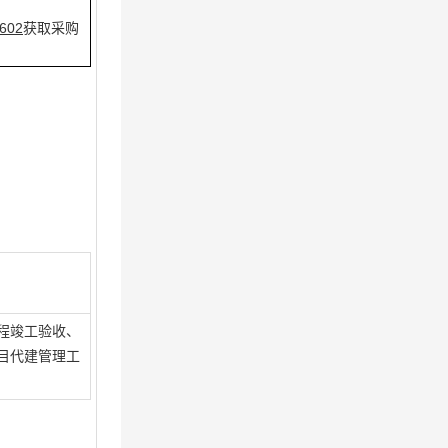
02
获取采购
程竣工验收、
目代建管理工