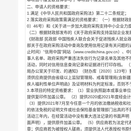
二、申请人的资格要求：
1.满足《中华人民共和国政府采购法》第二十二条规定；
2.落实政府采购政策需满足的资格要求：（一）根据财政
0〕46号）和《关于进一步加大政府采购支持中小企业力度
（二）根据财政部发布的《关于政府采购支持监狱企业发
《财政部 民政部 中国残疾人联合会关于促进残疾人就业
部关于在政府采购活动中查询及使用信用记录有关问题的通
止时间）“信用中国”网站（www.creditchina.gov.
事人名单、政府采购严重违法失信行为记录名单及其他不
活动，同时对信用信息查询记录和证据进行打印存档。 
局办公室关于印发、的通知》（财办库〔2020〕123
须供应商提供由省级以上监狱管理局、戒毒管理局(含新
疾人福利性单位声明函》及证明材料为判定标准，否则不
3.本项目的特定资格要求：（1）营业执照副本或事业单
提供复印件加盖公章。 （2）提供2020或2021年度
（3）提供2021年7月至今任意一个月的依法缴纳税收
的依法免税的证明文件或社会保险基金管理部门出具的不
活动三年内，在经营活动中没有重大违法记录的书面声明
面声明），提供原件加盖公章。 （5）供应商若为法定
章；供应商若为被授权人磋商，须提供法人代表授权书原