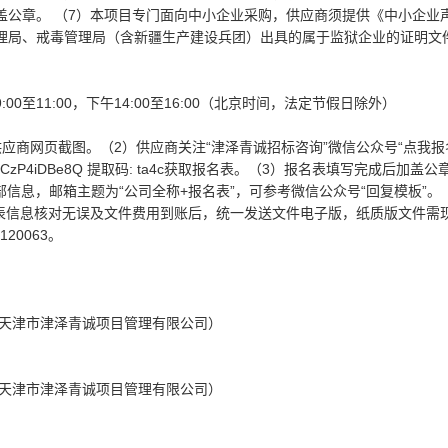
盖公章。 （7）本项目专门面向中小企业采购，供应商须提供《中小企业
理局、戒毒管理局（含新疆生产建设兵团）出具的属于监狱企业的证明文件
:00至11:00，下午14:00至16:00（北京时间，法定节假日除外）
应商网页截图。（2）供应商关注“津泽青诚招标咨询”微信公众号“点我报
VFrAP-sxiCzP4iDBe8Q 提取码: ta4c获取报名表。（3）报名表填写完成后加
内全部信息，邮箱主题为“公司全称+报名表”，可参考微信公众号“回复模板”。
）报名表信息核对无误及文件费用到账后，统一发送文件电子版，纸质版文件需
20063。
（天津市津泽青诚项目管理有限公司）
（天津市津泽青诚项目管理有限公司）