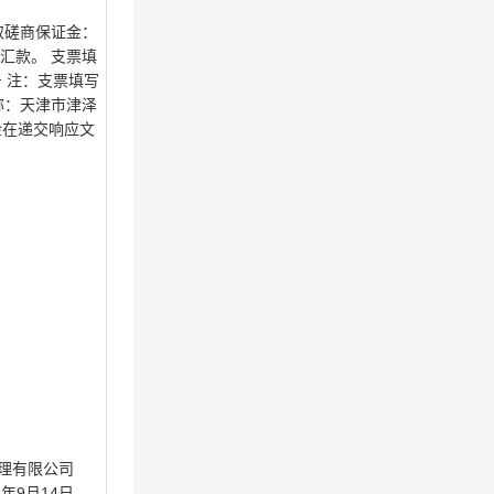
收取磋商保证金：
汇款。 支票填
 注：支票填写
称：天津市津泽
证金在递交响应文
管理有限公司
22年9月14日