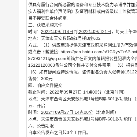
供具有履行合同所必需的设备和专业技术能力承诺书并加
疾人福利性单位声明函》及证明材料或由省级以上监狱管
目不接受联合体磋商。
三、获取采购文件
时间：
2022年09月14日
到
2022年09月21日
，每天上午09
地点：天津市天安数码城1号楼B座602
方式：（1）供应商须提供天津市政府采购网注册为有效供
或点击下载链接: https://pan.baidu.com/s/1CRy
97393421@qq.com邮箱并在正文内编辑报名登记表
15122120063备注公司全称并支付文件费用。（5
（6）如有疑问或特殊情况，咨询报名负责人张老师151221
售价：300元
四、响应文件提交
截止时间：
2022年09月27日 14点00分
（北京时间）
地点：天津市西青区天安数码城1号楼B座-601多功能厅
五、开启
时间：
2022年09月27日 14点00分
（北京时间）
地点：天津市西青区天安数码城1号楼B座-601多功能厅
六、公告期限
自本公告发布之日起3个工作日。