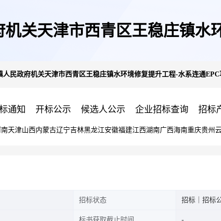
机关天津市西青区王稳庄镇水环
人民政府机关天津市西青区王稳庄镇水环境修复提升工程-水系连通EPC项目代建
(项目编号:J-2209-B387)
标通知
开标公示
候选人公示
企业招标查询
招标
河南
天津
山西
内蒙古
辽宁
吉林
黑龙江
安徽
福建
江西
湖南
广西
海南
重庆
贵州
招标状态
招标｜招标
标书获取截止时间