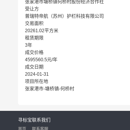
张家港市塘桥镇何桥村股份经济合作社
受让方
普瑞特帝航（苏州）护栏科技有限公司
交易面积
20261.02平方米
租赁期限
3年
成交价格
4595560.5元/年
成交日期
2024-01-31
项目所在地
张家港市-塘桥镇-何桥村
寻标宝
联系我们
首页
联系客服