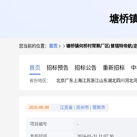
塘桥镇
您当前的位置：
首页
塘桥镇何桥村常熟厂区(普瑞特帝航)
首页
招标预告
招标公告
重新招标
中
省份地区：
北京
广东
上海
江苏
浙江
山东
湖北
四川
河北
2026-08-08
江苏省
|
苏州市
|
常熟市
项目编号
发布时间
2024-01-31 11:07:30