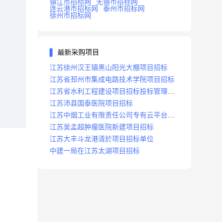
镇江市招标网
无锡市招标网
连云港市招标网
泰州市招标网
徐州市招标网
最新采购项目
江苏徐州汉王镇黑山阳光大棚项目招标
江苏省邳州市集成电路技术学院项目招标
江苏省水利工程建设项目招标投标管理办
法
江苏沛县国泰医院项目招标
江苏中烟工业有限责任公司专有云平台扩
容项目招标
江苏吴孟超肿瘤医院新建项目招标
江苏大丰斗龙港清於项目招标单位
中建一局在江苏太湖项目招标