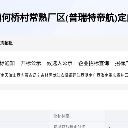
何桥村常熟厂区(普瑞特帝航)
定向招租
标通知
开标公示
候选人公示
企业招标查询
招标
河南
天津
山西
内蒙古
辽宁
吉林
黑龙江
安徽
福建
江西
湖南
广西
海南
重庆
贵州
招标状态
标书获取截止时间