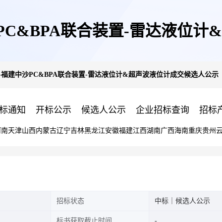
PC&BPA联合装置-雷达液位
-福建中沙PC&BPA联合装置-雷达液位计&超声波液位计成交候选人公示
标通知
开标公示
候选人公示
企业招标查询
招标
河南
天津
山西
内蒙古
辽宁
吉林
黑龙江
安徽
福建
江西
湖南
广西
海南
重庆
贵州
招标状态
中标｜候选人公示
标书获取截止时间