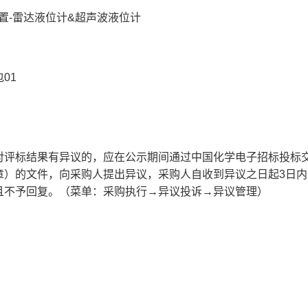
装置-雷达液位计&超声波液位计
01
对评标结果有异议的，应在公示期间通过中国化学电子招标投标
章）的文件，向采购人提出异议，
采购
人自收到异议之日起
3
日内
且不予回复。（菜单：采购执行
→
异议投诉
→
异议管理）