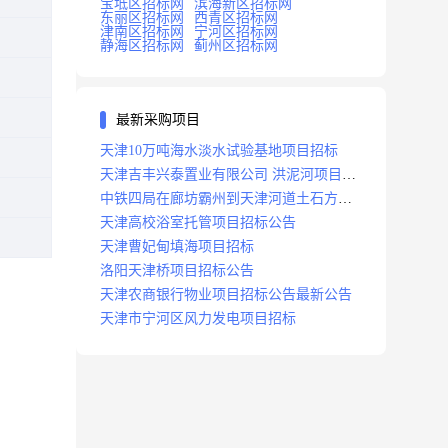
宝坻区招标网
滨海新区招标网
东丽区招标网
西青区招标网
津南区招标网
宁河区招标网
静海区招标网
蓟州区招标网
最新采购项目
天津10万吨海水淡水试验基地项目招标
天津吉丰兴泰置业有限公司 洪泥河项目招
标工程
中铁四局在廊坊霸州到天津河道土石方工
程项目招标
天津高校浴室托管项目招标公告
天津曹妃甸填海项目招标
洛阳天津桥项目招标公告
天津农商银行物业项目招标公告最新公告
天津市宁河区风力发电项目招标