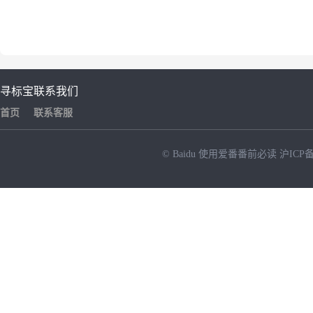
寻标宝
联系我们
首页
联系客服
© Baidu
使用爱番番前必读
沪ICP备
NEW
HOT