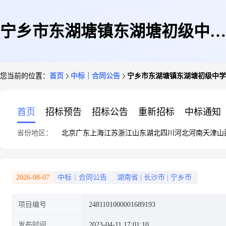
宁乡市东湖塘镇东湖塘初级中学
您当前的位置：
首页
中标｜合同公告
宁乡市东湖塘镇东湖塘初级中学
关于文化、体育用品和器材批发
首页
招标预告
招标公告
重新招标
中标通知
省份地区：
北京
广东
上海
江苏
浙江
山东
湖北
四川
河北
河南
天津
山
服务的网上超市采购项目合同履
2026-08-07
中标｜合同公告
湖南省
|
长沙市
|
宁乡市
项目编号
2481101000001689193
约验收公告
发布时间
2023-04-11 17:01:10