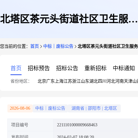
北塔区茶元头街道社区卫生服务
您当前的位置：
首页
中标｜废标公告
北塔区茶元头街道社区卫生服务
中心关于空调采购安装的网上超
首页
招标预告
招标公告
重新招标
中标通知
省份地区：
北京
广东
上海
江苏
浙江
山东
湖北
四川
河北
河南
天津
山
市采购项目终止公告
2026-08-06
中标｜废标公告
湖南省
|
邵阳市
|
北塔区
项目编号
2211101000009668463
发布时间
2024-02-07 18:08:20