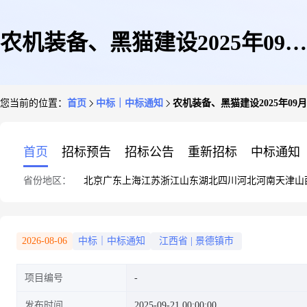
农机装备、黑猫建设2025年09月
您当前的位置：
首页
中标｜中标通知
农机装备、黑猫建设2025年09
21#五金类项目-第2次询价结果
首页
招标预告
招标公告
重新招标
中标通知
省份地区：
北京
广东
上海
江苏
浙江
山东
湖北
四川
河北
河南
天津
山
公告
2026-08-06
中标｜中标通知
江西省
|
景德镇市
项目编号
发布时间
2025-09-21 00:00:00