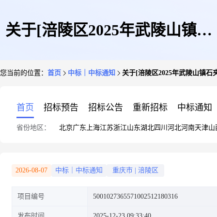
关于[涪陵区2025年武陵山镇石
您当前的位置：
首页
中标｜中标通知
关于[涪陵区2025年武陵山镇
夹沟村鲜食糯玉米深加工产业建
首页
招标预告
招标公告
重新招标
中标通知
省份地区：
北京
广东
上海
江苏
浙江
山东
湖北
四川
河北
河南
天津
山
设项目]中选结果的公告
2026-08-07
中标｜中标通知
重庆市
|
涪陵区
项目编号
5001027365571002512180316
发布时间
2025-12-23 09:33:40