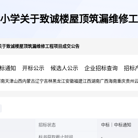
小学关于致诚楼屋顶筑漏维修工
关于致诚楼屋顶筑漏维修工程项目成交公告
标通知
开标公示
候选人公示
企业招标查询
招标
河南
天津
山西
内蒙古
辽宁
吉林
黑龙江
安徽
福建
江西
湖南
广西
海南
重庆
贵州
招标状态
中标｜中标通知
标书获取截止时间