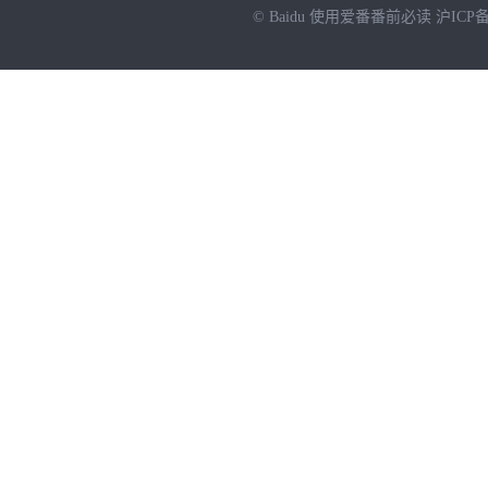
© Baidu
使用爱番番前必读
沪ICP备
NEW
HOT
暂时没有搜索结果…