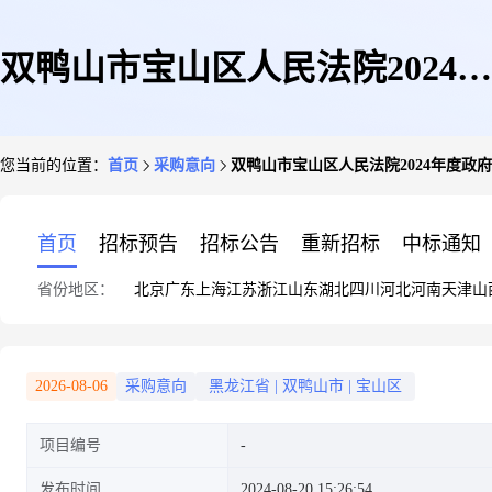
双鸭山市宝山区人民法院2024年
您当前的位置：
首页
采购意向
双鸭山市宝山区人民法院2024年度政府
度政府采购意向公告(第3批)
首页
招标预告
招标公告
重新招标
中标通知
省份地区：
北京
广东
上海
江苏
浙江
山东
湖北
四川
河北
河南
天津
山
2026-08-06
采购意向
黑龙江省
|
双鸭山市
|
宝山区
项目编号
发布时间
2024-08-20 15:26:54