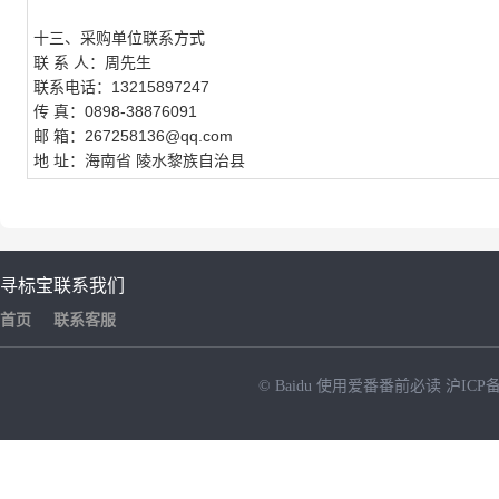
十三、采购单位联系方式
联 系 人：周先生
联系电话：13215897247
传 真：0898-38876091
邮 箱：267258136@qq.com
地 址：海南省 陵水黎族自治县
寻标宝
联系我们
首页
联系客服
© Baidu
使用爱番番前必读
沪ICP备
NEW
HOT