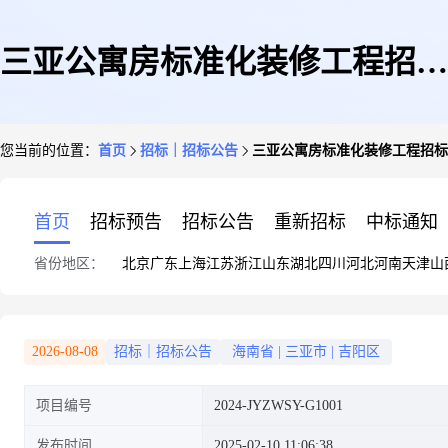
三亚公寓房标准化装修工程招标
您当前的位置：
首页
招标｜招标公告
三亚公寓房标准化装修工程招标公告(2
公告(2024-JYZWSY-G1001)
首页
招标预告
招标公告
重新招标
中标通知
省份地区：
北京
广东
上海
江苏
浙江
山东
湖北
四川
河北
河南
天津
山
2026-08-08
招标｜招标公告
海南省
|
三亚市
|
吉阳区
项目编号
2024-JYZWSY-G1001
发布时间
2025-02-10 11:06:38