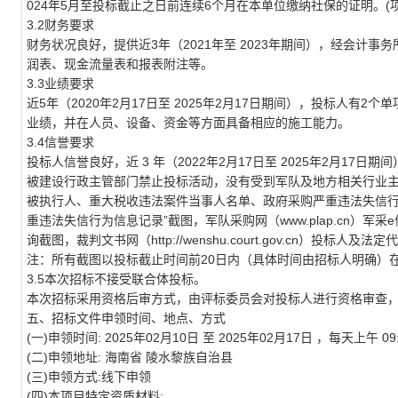
024年5月至投标截止之日前连续6个月在本单位缴纳社保的证明。(
3.2财务要求
财务状况良好，提供近3年（2021年至 2023年期间），经会计
润表、现金流量表和报表附注等。
3.3业绩要求
近5年（2020年2月17日至 2025年2月17日期间），投标人有
业绩，并在人员、设备、资金等方面具备相应的施工能力。
3.4信誉要求
投标人信誉良好，近 3 年（2022年2月17日至 2025年2月1
被建设行政主管部门禁止投标活动，没有受到军队及地方相关行业主管部门的处罚
被执行人、重大税收违法案件当事人名单、政府采购严重违法失信行为记录
重违法失信行为信息记录”截图，军队采购网（www.plap.cn）军
询截图，裁判文书网（http://wenshu.court.gov.cn）投标
注：所有截图以投标截止时间前20日内（具体时间由招标人明确）
3.5本次招标不接受联合体投标。
本次招标采用资格后审方式，由评标委员会对投标人进行资格审查
五、招标文件申领时间、地点、方式
(一)申领时间: 2025年02月10日 至 2025年02月17日 ，每天上午 09:00
(二)申领地址: 海南省 陵水黎族自治县
(三)申领方式:线下申领
(四)本项目特定资质材料: