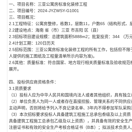
一、项目名称：三亚公寓房标准化装修工程
二、项目编号：2024-JYZWSY-G1001
三、项目概况：
2.1工程特征：
公寓房整修，栋数
1
，层数
11
，户数
65
（结构形式、
2.2建设地点：
海南
省（市）
三亚
市
吉阳
区（县）
2.3招标项目建设规模：
总建筑面积
5888m2
；
批复投资：
344
（万
2.4计划工期：
120日历天
2.5招标范围：
三亚公寓房标准化装修工程的所有工作，包括但不限
人提供的施工图纸及工程量清单所示内容为准)。
2.6其他：
质量标准：符合国家、地方现行相关质量标准及验收规范
展开。
四、投标供应商资格条件：
3.1资质要求
（1）投标人应为中华人民共和国境内法人或者其他组织，具有独立
（2）单位负责人为同一人或者存在直接控股、管理关系的不同供应
主动声明，否则将给予列入不良记录名单、3年内不得参加军队采购
（3）本次招标要求投标人具备建筑工程施工总承包叁级及以上资质
具备建筑工程施工总承包乙级及以上资质），并具备有效的安全生
注册证书和有效的安全生产考核合格证书（B本）；拟派技术负责人