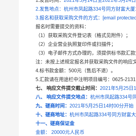
1.发售时间：
2021
年
5
月
14
日至
2021
年
5
月
24
日
2.发售地点：
杭州市凤起路
334
号同方财富大厦
3.报名和获取采购文件的方式：
[email protecte
报名时需要提交的资料：
（
1
）获取采购文件登记表（格式见附件）；
（
2
）企业营业执照复印件或扫描件；
（
3
）电子邮件方式办理的，须提供标书款汇款
注：未按上述规定报名并获取采购文件的响应
4.标书款金额：
500
元（售后不退）。
5.汇款请在用途栏中注明项目编号：
0625-213
七、 响应文件提交截止时间：
2021年
5
月
25
日
八、 响应文件提交地点：
杭州市凤起路
334
号
九、磋商时间：
2021年
5
月
25
日
14
时
00
分开始
十、磋商地址：
杭州市凤起路
334
号同方财富
十一、磋商保证金
金额： 20000元人民币