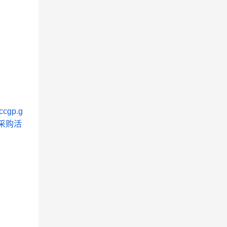
ccgp.g
采购活