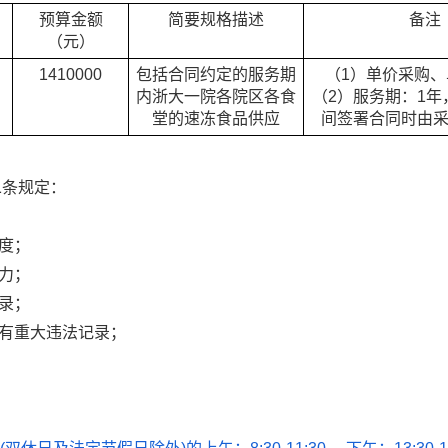
预算金额
简要规格描述
备注
（元）
1410000
包括合同约定的服务期
（
1
）单价采购、
内浙大一院各院区各食
（
2
）服务期：
1
年
堂的速冻食品供应
间签署合同时由
二条规定：
度；
力；
录；
有重大违法记录；