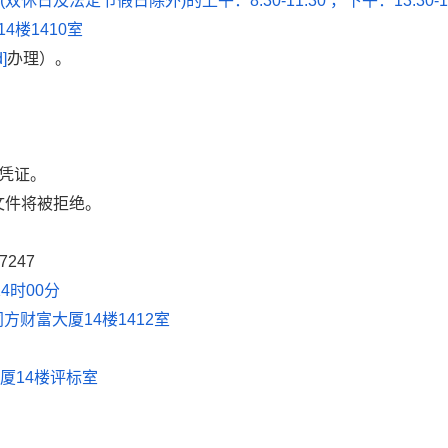
(
双休日及法定节假日除外
)
的上午：
8:30-11:30
，下午：
13:30-
14
楼
1410
室
d]
办理）。
凭证。
文件将被拒绝。
17247
14
时
00
分
同方财富大厦
14
楼
1412
室
大厦
14
楼评标室