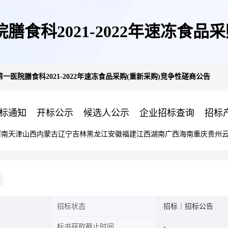
食科2021-2022年速冻食品
医院膳食科2021-2022年速冻食品采购(重新采购)竞争性磋商公告
标通知
开标公示
候选人公示
企业招标查询
招标
河南
天津
山西
内蒙古
辽宁
吉林
黑龙江
安徽
福建
江西
湖南
广西
海南
重庆
贵州
招标状态
招标｜招标公告
标书获取截止时间