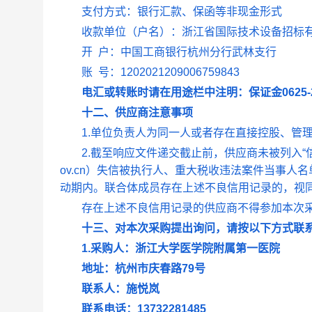
支付方式：
银行汇款、保函等非现金形式
收款单位（户名）：
浙江省国际技术设备招标
开
户：
中国工商银行杭州分行武林支行
账
号：
1202021209006759843
电汇或转账时请在用途栏中注明：保证金
0625
十二、供应商注意事项
1.单位负责人为同一人或者存在直接控股、管
2.截至响应文件递交截止前，供应商未被列入“
ov.cn
）失信被执行人、重大税收违法案件当事人名
动期内。联合体成员存在上述不良信用记录的，视
存在上述不良信用记录的供应商不得参加本次
十三、对本次采购提出询问，请按以下方式联
1.采购人：浙江大学医学院附属第一医院
地址：杭州市庆春路
79
号
联系人：施悦岚
联系电话：
13732281485