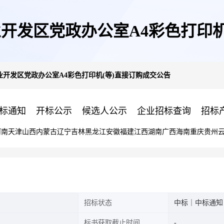
开发区党政办公室A4彩色打印机
开发区党政办公室A4彩色打印机(等)直接订购成交公告
标通知
开标公示
候选人公示
企业招标查询
招标
河南
天津
山西
内蒙古
辽宁
吉林
黑龙江
安徽
福建
江西
湖南
广西
海南
重庆
贵州
招标状态
中标｜中标通知
标书获取截止时间