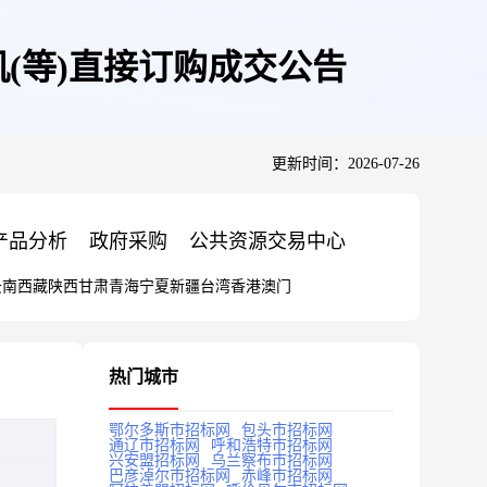
(等)直接订购成交公告
更新时间：2026-07-26
产品分析
政府采购
公共资源交易中心
云南
西藏
陕西
甘肃
青海
宁夏
新疆
台湾
香港
澳门
热门城市
鄂尔多斯市招标网
包头市招标网
通辽市招标网
呼和浩特市招标网
兴安盟招标网
乌兰察布市招标网
巴彦淖尔市招标网
赤峰市招标网