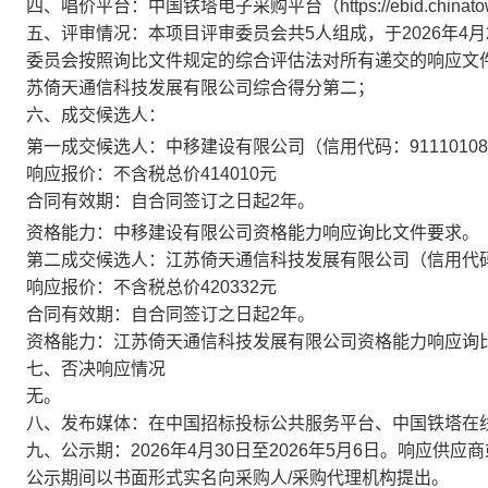
四、唱价平台：中国铁塔电子采购平台（
https://ebid.china
五、评审情况：本项目评审委员会共
5人组成，于202
6
年
4
月
委员会按照询比文件规定的综合评估法对所有递交的
响应
文
苏倚天通信科技发展有限公司
综合得分第二
；
六、
成交候选人
：
第一
成交候选人
：
中移建设有限公司
（信用代码：
9111010
响应报价：
不含税总价
414010元
合同有效期：
自合同签订之日起
2
年
。
资格能力：
中移建设有限公司
资格能力响应询比文件要求。
第二
成交候选人
：
江苏倚天通信科技发展有限公司
（信用代
响应报价：
不含税总价
420332元
合同有效期：
自合同签订之日起
2
年
。
资格能力：
江苏倚天通信科技发展有限公司
资格能力响应询
七、否决
响应
情况
无
。
八、发布媒体：在中国招标投标公共服务平台、中国铁塔在
九、公示期：
202
6
年
4
月
30
日至
202
6
年
5
月
6
日。
响应
供应商
公示期间以书面形式实名向采购人
/
采购
代理机构提出。