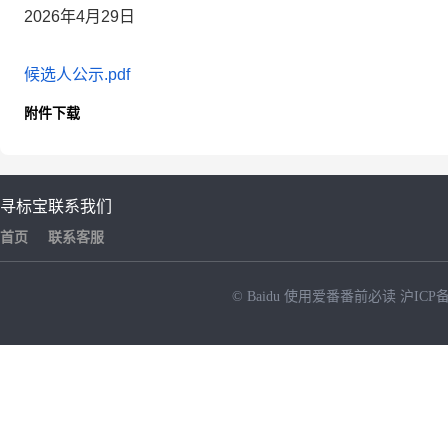
202
6
年
4
月
29
日
候选人公示.pdf
附件下载
寻标宝
联系我们
首页
联系客服
© Baidu
使用爱番番前必读
沪ICP备
NEW
HOT