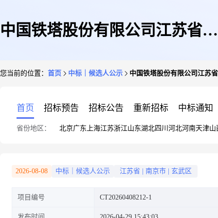
中国铁塔股份有限公司江苏省分
您当前的位置：
首页
中标｜候选人公示
中国铁塔股份有限公司江苏省
公司2026年徐州市分公司水生态
首页
招标预告
招标公告
重新招标
中标通知
省份地区：
北京
广东
上海
江苏
浙江
山东
湖北
四川
河北
河南
天津
山
管理设备综合服务项目成交候选
2026-08-08
中标｜候选人公示
江苏省
|
南京市
|
玄武区
项目编号
CT20260408212-1
人公示
发布时间
2026-04-29 15:43:03