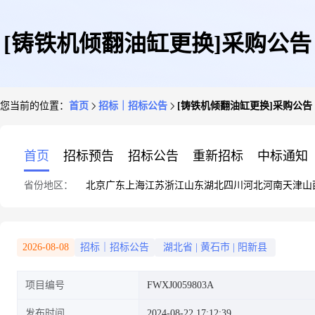
[铸铁机倾翻油缸更换]采购公告
您当前的位置：
首页
招标｜招标公告
[铸铁机倾翻油缸更换]采购公告
首页
招标预告
招标公告
重新招标
中标通知
省份地区：
北京
广东
上海
江苏
浙江
山东
湖北
四川
河北
河南
天津
山
2026-08-08
招标｜招标公告
湖北省
|
黄石市
|
阳新县
项目编号
FWXJ0059803A
发布时间
2024-08-22 17:12:39