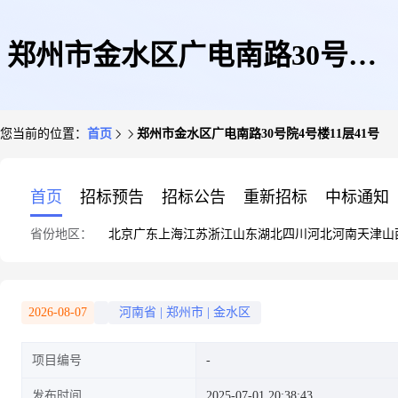
郑州市金水区广电南路30号院4
您当前的位置：
首页
郑州市金水区广电南路30号院4号楼11层41号
号楼11层41号
首页
招标预告
招标公告
重新招标
中标通知
省份地区：
北京
广东
上海
江苏
浙江
山东
湖北
四川
河北
河南
天津
山
2026-08-07
河南省
|
郑州市
|
金水区
项目编号
发布时间
2025-07-01 20:38:43