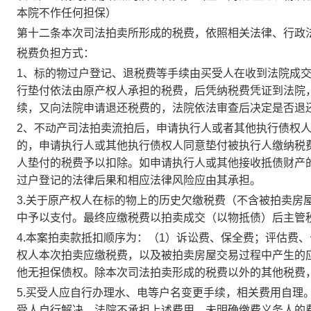
本院不作任何担保）
第十二条
本次司法拍卖所形成的税费，依照相关法律、行政
税费负担方式：
1、
标的物过户登记、退税费等手续由买受人在收到法院成
行垫付依法由原产权人承担的税费，后凭纳税费凭证到法院
续，又向法院申请退还税费的，法院依法审查后决定是否退
2、不动产司法拍卖流拍后，申请执行人或者其他执行债权
的，申请执行人或其他执行债权人同意垫付被执行人缴纳税
人垫付的税费予以扣除。如申请执行人或其他接收抵债财产
过户登记的法律后果和相应法律风险应由其承担。
3.
关于原产权人在标的物上的历史欠缴税费（不含
被拍卖房
中予以支付。
最终应缴税费以拍卖成交（以物抵债）后主管
4.本案拍卖款抵扣顺序为：（1）诉讼费、保全费；评估费
权人本次拍卖应缴税费，
以
及被拍卖房屋交易过程中产生的
他无担保债权。除本次司法拍卖形成的税费以外的其他税费
5.
买受人应自行办理水、电等户名变更手续，相关费用自理
受人自行解决，
法院
不承担上述费用。未明确缴费义务人的