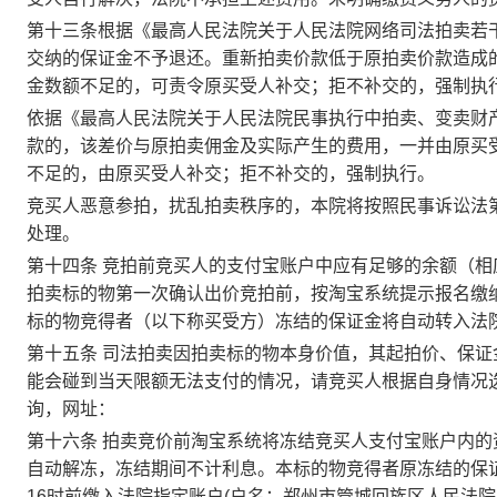
第十
三
条
根据《最高人民法院关于人民法院网络司法拍卖若
交纳的保证金不予退还
。
重新拍卖价款低于原拍卖价款
造成
金数额不足的，可责令原买受人补交；拒不补交的，强制执
依据
《最高人民法院关于人民法院民事执行中拍卖、变卖财
款的，该差价与原拍卖佣金及实际产生的费用，一并由原买
不足的，由原买受人补交；拒不补交的，强制执行。
竞买人恶意参拍，扰乱拍卖秩序的，本院将按照民事诉讼法
处理。
第十
四
条
竞拍前竞买人的
支付宝
账户中应有足够的余额（相
拍卖标的物第一次确认出价竞拍前，按
淘宝
系统提示报名缴
标的物竞得者（以下称买受方）冻结的保证金将自动转入法
第十
五
条
司法拍卖因拍卖标的物本身价值，其起拍价、保证
能会碰到当天限额无法支付的情况，请竞买人根据自身情况
询，网址：
第
十
六
条
拍卖竞价前
淘宝
系统将冻结竞买人
支付宝
账户内的
自动解冻，冻结期间不计利息。本标的物竞得者原冻结的保
16时前缴入法院指定账户(户名：
郑州市管城回族区
人民法院