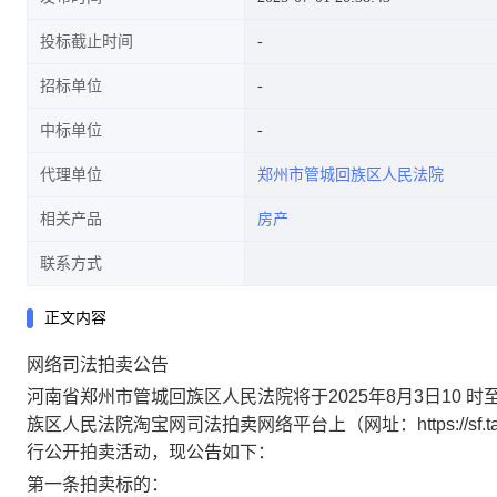
投标截止时间
招标单位
中标单位
代理单位
郑州市管城回族区人民法院
相关产品
房产
联系方式
正文内容
网络司法拍卖公告
河南
省郑州市管城回族区人民法院
将于
2025
年
8
月
3
日
10 时
族区人民法院淘宝网司法拍卖网络平台上（网址
：
https://sf
行公开拍卖活动，现公告如下：
第一条
拍卖标的：