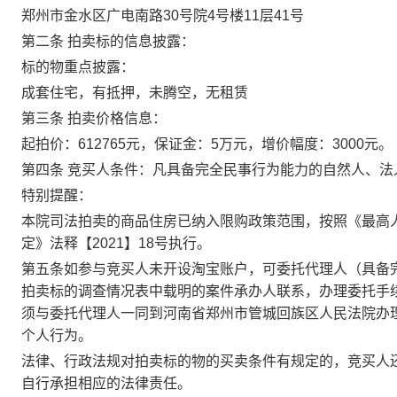
郑州市金水区广电南路
30号院4号楼11层41号
第二条
拍卖标的信息披露：
标的物重点披露：
成套住宅，有抵押，未腾空，无租赁
第
三
条
拍卖价格信息：
起拍价
：
612765
元，保证金：
5万
元，增价幅度：
3000
元。
第
四
条
竞买人条件：凡具备完全民事行为能力的自然人、法
特别提醒：
本院司法拍卖的商品住房已
纳入限购政策范围，按照《最高
定》法释【
2021】18号执行
。
第五条
如参与竞买人未开设
淘宝
账户，可委托代理人（具备
拍卖标的调查情况表中载明的案件承办人联系，
办理委托手
须与委托代理人一同到
河南
省郑州市管城回族区人民法院
办
个人行为。
法律、行政法规对拍卖标的物的买卖条件有规定的，竞买人
自行承担相应的法律责任。