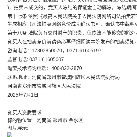
)，拍卖未成交的，竞买人冻结的保证金自动解冻，冻结期间
第十
七
条
依照《最高人民法院关于人民法院网络司法拍卖若
生成相应《司法拍卖网络竞价成功确认书》，确认书中载明
第十八条
法院负有交付财产的职责
，
但依法
不能移交的
除
外
竞买人在拍卖竞价前请务必再仔细阅读本院发布的拍卖须知
咨询电话
：
178038
50070
，
0371-61605197
监督电话
:
0371-
61605007
淘宝
技术咨询
电话
：
400-822-2870
联系地址
：
河南省郑州市管城回族区
人民法院
执行局
河南省
郑州市管城回族区
人民法院
2025年7月1日
竞买人资质要求
标的物位置：河南省 郑州市 金水区
图片展示: