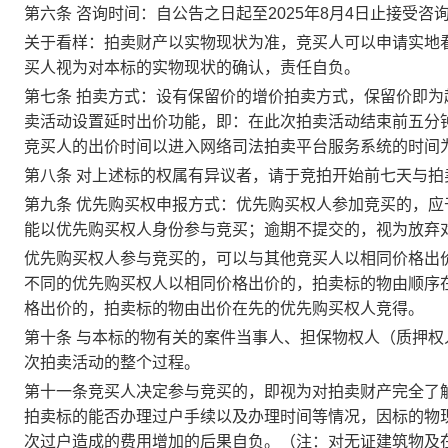
第
六
条
咨询时间：自公告之日起至
2025
年
8
月
4
日止接受咨
关于看样
：拍卖财产以实物现状为准，竞买人可以申请实地
买人视为对本标的实物现状的确认，责任自负。
第
七
条
拍卖方式：
设有保留价的增价拍卖方式，保留价即为
卖活动设置延时出价功能，即：在此次拍卖活动结束前
五分
竞买人的出价时间以进入网络司法拍卖平台服务系统的时间
第八条
对上述标的权属有异议者，请于竞拍开始前七天与
拍
第
九
条
优先购买权申报方式：优先购买权人参加竞买的，应
能以优先购买权人身份参与竞买；逾期不提交的，视为放弃
优先购买权人参与竞买的，可以与其他竞买人以相同价格出
不同的优先购买权人以相同价格出价的，拍卖标的物由顺序
格出价的，拍卖标的物由出价在先的优先购买权人竞得。
第
十
条
与本标的物有关
的
案件当事人、担保物权人（质押权
次拍卖活动的整个过程。
第
十一
条
竞买人决定参与竞买的，即视为对拍卖财产完全了
拍卖标的能否办理过户手续以及办理时间等情况，因标的物
次过户造成的费用增加的后果自负。（注：对无证建筑物及