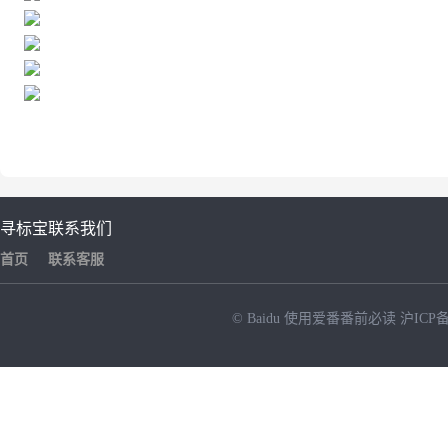
寻标宝
联系我们
首页
联系客服
© Baidu
使用爱番番前必读
沪ICP备
NEW
HOT