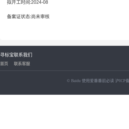
拟开工时间:2024-08
备案证状态:尚未审核
寻标宝
联系我们
首页
联系客服
© Baidu
使用爱番番前必读
沪ICP备
NEW
HOT