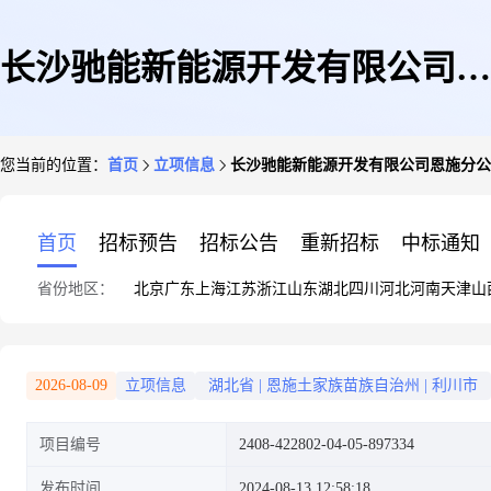
长沙驰能新能源开发有限公司恩
您当前的位置：
首页
立项信息
长沙驰能新能源开发有限公司恩施分公司
施分公司租赁利川市建南镇白竹
首页
招标预告
招标公告
重新招标
中标通知
省份地区：
北京
广东
上海
江苏
浙江
山东
湖北
四川
河北
河南
天津
山
坝村6组16号王玲屋顶建设
2026-08-09
立项信息
湖北省
|
恩施土家族苗族自治州
|
利川市
项目编号
2408-422802-04-05-897334
25.4KW分布式光伏发电项目
发布时间
2024-08-13 12:58:18