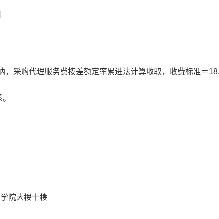
司
纳，采购代理服务费按差额定率累进法计算收取，收费标准＝
18
系。
科学院大楼十楼