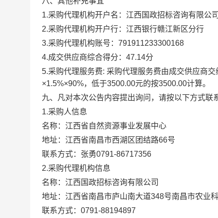
八、其他补充事宜
1.
采购代理机构开户名：江西国政招标咨询有限公
2.
采购代理机构开户行：江西银行赣江新区分行
3.
采购代理机构账号：
791911233300168
4.
成交供应商综合得分：
47.14
分
5.
采购代理服务费
:
采购代理服务费由成交供应商交
×
1.5%
×
90%
，低于
3500.00
元的按
3500.00
计算。
九、凡对本次公告内容提出询问，请按以下方式联
1.
采购人信息
名称：江西省自然资源事业发展中心
地址：江西省南昌市西湖区团结路
66
号
联系方式：张勇
0791-86717356
2.
采购代理机构信息
名称：江西国政招标咨询有限公司
地址：江西省南昌市庐山南大道
348
号南昌市农业
联系方式：
0791-88194897