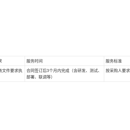
求
服务时间
服务标准
商文件要求执
合同签订后
3
个月内完成（含研发、测试、
按采购人要求
部署、联调等）