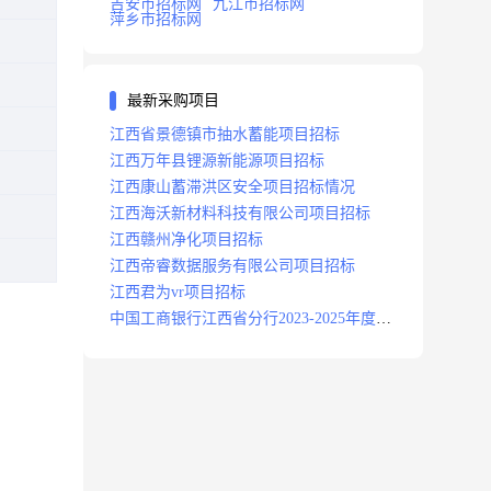
吉安市招标网
九江市招标网
萍乡市招标网
最新采购项目
江西省景德镇市抽水蓄能项目招标
江西万年县锂源新能源项目招标
江西康山蓄滞洪区安全项目招标情况
江西海沃新材料科技有限公司项目招标
江西赣州净化项目招标
江西帝睿数据服务有限公司项目招标
江西君为vr项目招标
中国工商银行江西省分行2023-2025年度补
充医疗保险项目招标公告