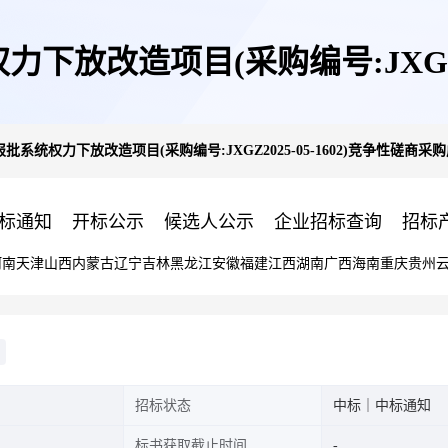
放改造项目(采购编号:JXGZ202
系统权力下放改造项目(采购编号:JXGZ2025-05-1602)竞争性磋商采
成交公告
标通知
开标公示
候选人公示
企业招标查询
招标
河南
天津
山西
内蒙古
辽宁
吉林
黑龙江
安徽
福建
江西
湖南
广西
海南
重庆
贵州
招标状态
中标｜中标通知
标书获取截止时间