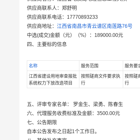
供应商联系人：郑舒明
供应商联系电话：
17770893233
供应商地址：
江西省南昌市青云谱区南莲路
76
号
中选
(
成交
)
金额（元）（
%
）：
189000.00
元
四、主要标的信息
名称
服务范围
服务要
江西省建设用地审查报批
按照磋商文件要求执
按照磋
系统权力下放改造项目
行
行
五、评审专家名单：
罗金生、梁勇、陈春生
六、代理服务收费标准及金额：
3500.00
元
七、公告期限
自本公告发布之日起
1
个工作日。