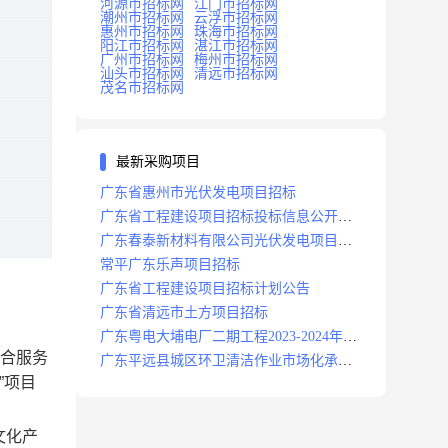
河源市招标网
江门市招标网
潮州市招标网
云浮市招标网
惠州市招标网
珠海市招标网
阳江市招标网
湛江市招标网
广州市招标网
梅州市招标网
汕头市招标网
清远市招标网
茂名市招标网
最新采购项目
广东省惠州市光伏发电项目招标
广东省工程建设项目招标投标信息公开目
录
广东春泰新材料有限公司光伏发电项目招
标
常平广东乐声项目招标
广东省工程建设项目招标计划公告
广东省清远市土方项目招标
广东粤电大埔电厂二期工程2023-2024年度
综合服务
安保服务项目招标公告
广东平远县城区环卫清洁作业市场化承包
”项目
项目招标中标候选人公示
文化产