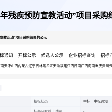
25年残疾预防宣教活动”项目采
预防宣教活动”项目采购结果的公示
标通知
开标公示
候选人公示
企业招标查询
招标
河南
天津
山西
内蒙古
辽宁
吉林
黑龙江
安徽
福建
江西
湖南
广西
海南
重庆
贵州
招标状态
中标｜中标通知
标书获取截止时间