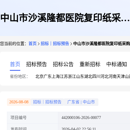
中山市沙溪隆都医院复印纸采购
您当前的位置：
首页
招标｜招标预告
中山市沙溪隆都医院复印纸采购
项目
首页
招标预告
招标公告
重新招标
中标通知
省份地区：
北京
广东
上海
江苏
浙江
山东
湖北
四川
河北
河南
天津
山
2026-08-08
招标｜招标预告
广东省
|
中山市
项目编号
442000106-2026-00077
发布时间
2026-04-02 22:56:11