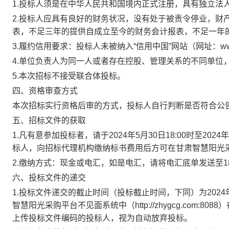
1.
投标人须是在中华人民共和国境内正式注册，具有独立法
2.
投标人应具有良好的财务状况，没有处于被责令停业，财
表，不足三年的提供自成立至今的财务会计报表，不足一年
3.
履约信用要求：投标人未被纳入“信用中国”网站（网址：
ww
4.
单位负责人为同一人或者存在控股、管理关系的不同单位
5.
本次招标不接受联合体投标。
四、资格审查方式
本次招标实行资格后审的方式，投标人自行判断是否符合公
五、招标文件的获取
1.
凡有意参加投标者，请于
2024
年
5
月
30
日
18:00
时至
2024
年
标人，向招标代理机构缴纳标书费用后方可在甘肃智慧阳光
2.
缴纳方式：现金或电汇，如是电汇，请将电汇底单发送至
1
六、投标文件的递交
1.
投标文件递交的截止时间（投标截止时间，下同）为
2024
智慧阳光采购平台不见面系统中（
http://zhygcg.com:8088
）
上传投标文件编码的投标人，视为自动放弃投标。