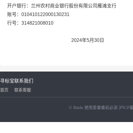
开户银行：兰州农村商业银行股份有限公司雁滩支行
账号：
010410122000130231
行号：
314821008010
2024
年
5
月
30
日
寻标宝
联系我们
首页
联系客服
© Baidu
使用爱番番前必读
沪ICP备
NEW
HOT