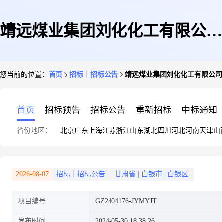
靖远煤业集团刘化化工有限公司
您当前的位置：
首页
招标｜招标公告
靖远煤业集团刘化化工有限公司
2024年度工作服采购项目第三次
首页
招标预告
招标公告
重新招标
中标通知
省份地区：
北京
广东
上海
江苏
浙江
山东
湖北
四川
河北
河南
天津
山
招标公告
2026-08-07
招标｜招标公告
甘肃省
|
白银市
|
白银区
项目编号
GZ2404176-JYMYJT
发布时间
2024-05-30 18:38:26