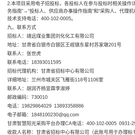
2.
本项目采用电子招投标，各投标人在参与投标时相关操作
务指南”→“投标人、供应商办事操作指南”和“采购人、代理
技术支持电话：
400-102-0005
。
九、联系方式
招标人：靖远煤业集团刘化化工有限公司
地址：甘肃省白银市白银区王岘镇东星村苏家墩
201
号
联系人：张世虎
联系电话：
18393011595
招标代理机构：甘肃省招标中心有限公司
详细地址：兰州市城关区飞雁街
118
号
1106
室
联系人：
胡润齐杨宜霖李淑婷
邮政编码：
730010
电话：
19829864029 13893358886
电子邮箱：
1848100230@qq.com
甘肃智慧阳光采购平台办理
CA
电话：
400-102-0005 0931-
收款人名称：甘肃省招标中心有限公司（此账号用于办理标