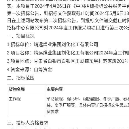
实。
本项目于
2024
年
4
月
26
日在《中国招标投标公共服务平
第一次招标公告，到招标文件获取截止时间
2024
年
5
月
6
日
18
日在上述网站发布第二次招标公告，到投标文件递交截止时
招标中心有限公司对
2024
年度工作服采购项目进行第三次公
一、项目概况
1.
招标单位：靖远煤业集团刘化化工有限公司
2.
项目名称：靖远煤业集团刘化化工有限公司
2024
年度工作
3.
项目地点：甘肃省白银市白银区王岘镇东星村苏家墩
201
号
4.
资金来源：自筹资金
二、
招标范围
货物名称
主要内容
工作服
单防酸服、棉马甲、棉防酸服、冬季厂服、春
装、夏季厂服等，具体内容详见招标文件第五
货要求
三、投标人资格要求