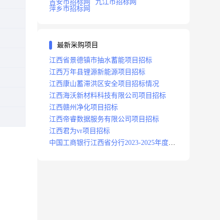
吉安市招标网
九江市招标网
萍乡市招标网
最新采购项目
江西省景德镇市抽水蓄能项目招标
江西万年县锂源新能源项目招标
江西康山蓄滞洪区安全项目招标情况
江西海沃新材料科技有限公司项目招标
江西赣州净化项目招标
江西帝睿数据服务有限公司项目招标
江西君为vr项目招标
中国工商银行江西省分行2023-2025年度补
充医疗保险项目招标公告