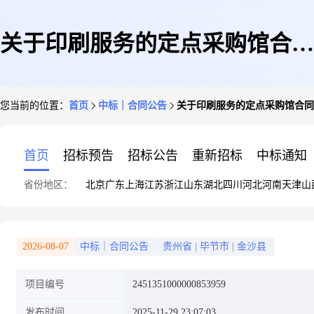
关于印刷服务的定点采购馆合同
您当前的位置：
首页
中标｜合同公告
关于印刷服务的定点采购馆合同
公告
首页
招标预告
招标公告
重新招标
中标通知
省份地区：
北京
广东
上海
江苏
浙江
山东
湖北
四川
河北
河南
天津
山
2026-08-07
中标｜合同公告
贵州省
|
毕节市
|
金沙县
项目编号
2451351000000853959
发布时间
2025-11-29 23:07:03