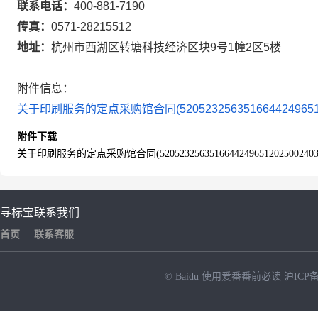
联系电话：
400-881-7190
传真：
0571-28215512
地址：
杭州市西湖区转塘科技经济区块9号1幢2区5楼
附件信息：
关于印刷服务的定点采购馆合同(5205232563516644249651202
附件下载
关于印刷服务的定点采购馆合同(52052325635166442496512025002403)
寻标宝
联系我们
首页
联系客服
© Baidu
使用爱番番前必读
沪ICP备
NEW
HOT