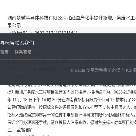
湖南楚微半导体科技有限公司北线国产化率提升新增厂务废水工
果公示
（招标编号：
0623-2174N2101144
）
寻标宝
联系我们
首页
联系客服
一、中标人信息：
标段
(
包
)[001]
湖南楚微半导体科技有限公司北线国产化率提升新增厂务废
中标人：江苏中电创新环境科技有限公司
中标价格：
475.487055
万元
© Baidu
使用爱番番前必读
沪ICP备
二、其他：
湖南省招标有限责任公司受湖南楚微半导体科技有限公司委托，就招标人
NEW
HOT
提升新增厂务废水工程项目进行国内公开招标，招标编号为：
0623-2174N
年
11
月
18
日下午
14
时
30
分在湖南省招标有限责任公司
12
楼举行了公
认真细致的评审，按招标文件的评标原则和方法推荐了
3
位中标候选人，
招标人最终确定排序第一的江苏中电创新环境科技有限公司为最终中标人
保证金已办理退还手续，请各投标人注意查收，感谢各投标人对本项目的
三、监督部门