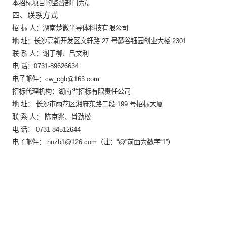
。
本招标项目的监督部门为
/
四、联系方式
暂时没有搜索结果…
招
标
人：湖南楚微半导体科技有限公司
地
址：长沙高新开发区文轩路
27
号麓谷钰园创业大楼
2301
联
系
人：谢于柳、吕文利
电
话：
0731-89626634
电子邮件：
cw_cgb@163.com
招标代理机构：湖南省招标有限责任公司
地
址：
长沙市雨花区湘府东路二段
199
号招标大厦
联
系
人：
陈京兆、肖劲松
电
话：
0731-84512644
电子邮件：
hnzb1@126.com
（注：“
@
”前面为数字“
1”
）