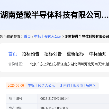
湖南楚微半导体科技有限公司北
您当前的位置：
首页
中标｜候选人公示
湖南楚微半导体科技有限公司
线国产化率提升新增厂务废水工
首页
招标预告
招标公告
重新招标
中标通知
省份地区：
北京
广东
上海
江苏
浙江
山东
湖北
四川
河北
河南
天津
山
程项目中标结果公示
2026-08-06
中标｜候选人公示
湖南省
|
长沙市
|
岳麓区
项目编号
0623-2174N2101144
发布时间
2021-11-23 00:00:00