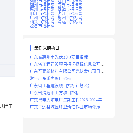
河源市招标网
江门市招标网
潮州市招标网
云浮市招标网
惠州市招标网
珠海市招标网
阳江市招标网
湛江市招标网
广州市招标网
梅州市招标网
汕头市招标网
清远市招标网
茂名市招标网
最新采购项目
广东省惠州市光伏发电项目招标
广东省工程建设项目招标投标信息公开目
录
广东春泰新材料有限公司光伏发电项目招
标
常平广东乐声项目招标
广东省工程建设项目招标计划公告
广东省清远市土方项目招标
广东粤电大埔电厂二期工程2023-2024年度
进行了
安保服务项目招标公告
广东平远县城区环卫清洁作业市场化承包
项目招标中标候选人公示