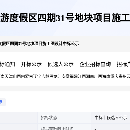
游度假区四期31号地块项目施
度假区四期31号地块项目施工图设计中标公示
标通知
开标公示
候选人公示
企业招标查询
招标
河南
天津
山西
内蒙古
辽宁
吉林
黑龙江
安徽
福建
江西
湖南
广西
海南
重庆
贵州
市
招标状态
中标｜候选人公示
标书获取截止时间