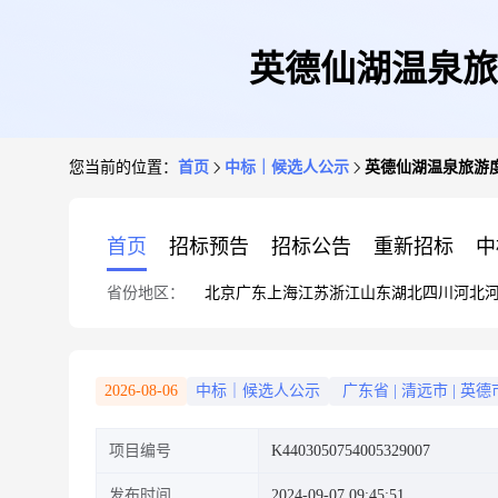
英德仙湖温泉旅
您当前的位置：
首页
中标｜候选人公示
英德仙湖温泉旅游
首页
招标预告
招标公告
重新招标
中
省份地区：
北京
广东
上海
江苏
浙江
山东
湖北
四川
河北
2026-08-06
中标｜候选人公示
广东省
|
清远市
|
英德
项目编号
K4403050754005329007
发布时间
2024-09-07 09:45:51