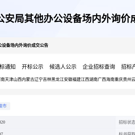
公安局其他办公设备场内外询价
公设备场内外询价成交公告
标通知
开标公示
候选人公示
企业招标查询
招标
河南
天津
山西
内蒙古
辽宁
吉林
黑龙江
安徽
福建
江西
湖南
广西
海南
重庆
贵州
棱市
820
招标状
07
标书获