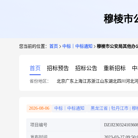
穆棱市
您当前的位置：
首页
中标｜中标通知
穆棱市公安局其他办
首页
招标预告
招标公告
重新招标
中
省份地区：
北京
广东
上海
江苏
浙江
山东
湖北
四川
河北
2026-08-06
中标｜中标通知
黑龙江省
|
牡丹江市
|
穆
项目编号
DZJJ23032410360
发布时间
2023-03-27 09:50: