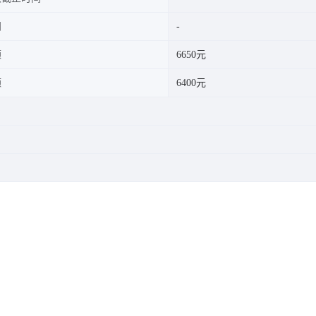
间
额
6650元
额
6400元