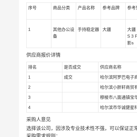
序号
商品分类
产品名称
参考品牌
参考
1
其他办公设
手持稳定器
大疆
大疆 
备
S 3 
影s
供应商报价详情
排名
是否成交
供应商名称
1
成交
哈尔滨阿罗巴电子
2
哈尔滨小胖轩商贸
3
穆棱市八面通镇宝
4
哈尔滨市华诚健星
采购人意见
选择该公司，因涉及专业技术性不强，可以保证正
采购需求规则：