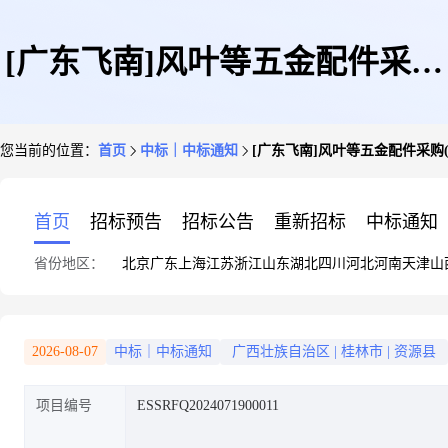
[广东飞南]风叶等五金配件采购
您当前的位置：
首页
中标｜中标通知
[广东飞南]风叶等五金配件采购(7
(7-19)中标公告
首页
招标预告
招标公告
重新招标
中标通知
省份地区：
北京
广东
上海
江苏
浙江
山东
湖北
四川
河北
河南
天津
山
2026-08-07
中标｜中标通知
广西壮族自治区
|
桂林市
|
资源县
项目编号
ESSRFQ2024071900011