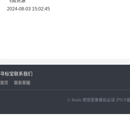
飞南资源
2024-08-03 15:02:45
寻标宝
联系我们
首页
联系客服
© Baidu
使用爱番番前必读
沪ICP备
NEW
HOT