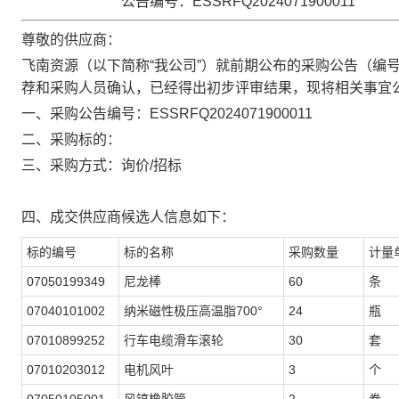
公告编号：
ESSRFQ2024071900011
尊敬的供应商：
飞南资源（以下简称“我公司”）就前期公布的采购公告（编
荐和采购人员确认，已经得出初步评审结果，
现将相关事宜
一
、采购公告编号：ESSRFQ2024071900011
二、采购标的：
三、采购方式：询价/招标
四、成交供应商候选人信息如下：
标的编号
标的名称
采购数量
计量
07050199349
尼龙棒
60
条
07040101002
纳米磁性极压高温脂700°
24
瓶
07010899252
行车电缆滑车滚轮
30
套
07010203012
电机风叶
3
个