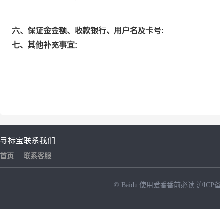
六、保证金金额、收款银行、用户名及卡号:
七、其他补充事宜:
寻标宝
联系我们
首页
联系客服
© Baidu
使用爱番番前必读
沪ICP备
NEW
HOT