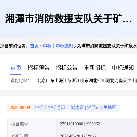
湘潭市消防救援支队关于矿泉
您当前的位置：
首页
中标｜中标通知
湘潭市消防救援支队关于矿泉水
水/纯净水的网上超市采购项目
首页
招标预告
招标公告
重新招标
中标通知
省份地区：
北京
广东
上海
江苏
浙江
山东
湖北
四川
河北
河南
天津
山
成交公告
2026-08-09
中标｜中标通知
湖南省
|
湘潭市
|
岳塘区
项目编号
2791101000011993962
发布时间
2024-05-20 12:29:22