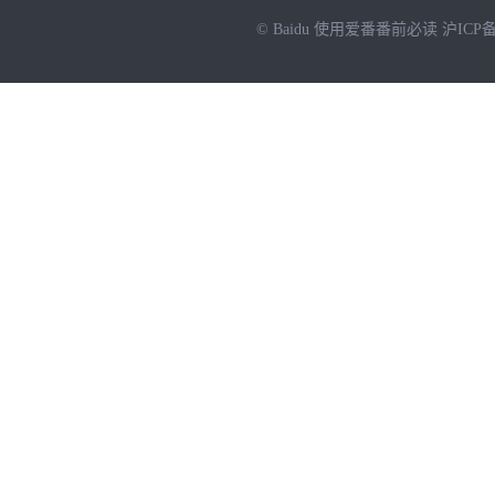
© Baidu
使用爱番番前必读
沪ICP备
NEW
HOT
暂时没有搜索结果…