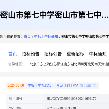
密山市第七中学密山市第七中学
您当前的位置：
首页
中标｜中标通知
密山市第七中学密山市第七中学
劳务用工更夫1月份到5分月结果
首页
招标预告
招标公告
重新招标
中标通知
省份地区：
北京
广东
上海
江苏
浙江
山东
湖北
四川
河北
河南
天津
山
公告
2026-08-08
中标｜中标通知
黑龙江省
|
鸡西市
|
密山市
项目编号
HLJGCYC03990100Z20241692172
发布时间
2024-05-20 08:30:48