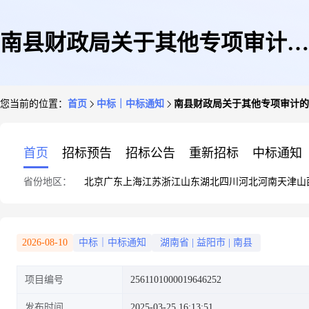
南县财政局关于其他专项审计的
您当前的位置：
首页
中标｜中标通知
南县财政局关于其他专项审计的
网上超市采购项目成交公告
首页
招标预告
招标公告
重新招标
中标通知
省份地区：
北京
广东
上海
江苏
浙江
山东
湖北
四川
河北
河南
天津
山
2026-08-10
中标｜中标通知
湖南省
|
益阳市
|
南县
项目编号
2561101000019646252
发布时间
2025-03-25 16:13:51