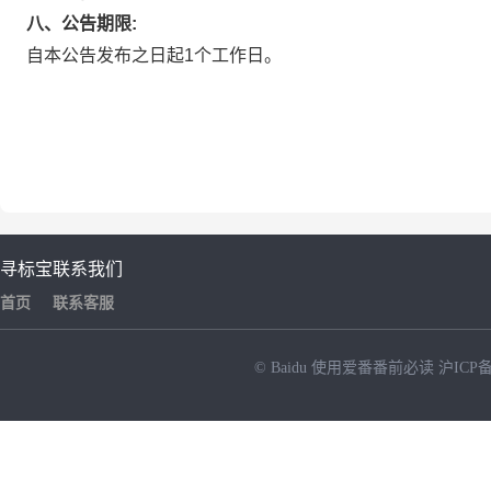
八、公告期限:
自本公告发布之日起1个工作日。
寻标宝
联系我们
首页
联系客服
© Baidu
使用爱番番前必读
沪ICP备
NEW
HOT