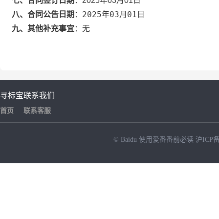
七、合同签订日期
：
2025年03月01日
2025年03月01日
八、合同公告日期
：
九、其他补充事宜
：
无
寻标宝
联系我们
首页
联系客服
© Baidu
使用爱番番前必读
沪ICP备
NEW
HOT