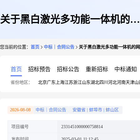
关于黑白激光多功能一体机的网
您当前的位置：
首页
中标｜合同公告
关于黑白激光多功能一体机的网
上超市合同公告
首页
招标预告
招标公告
重新招标
中标通知
省份地区：
北京
广东
上海
江苏
浙江
山东
湖北
四川
河北
河南
天津
山
2026-08-08
中标｜合同公告
安徽省
|
蚌埠市
|
蚌山区
项目编号
2331451000000758814
发布时间
2025-03-01 11:12:45