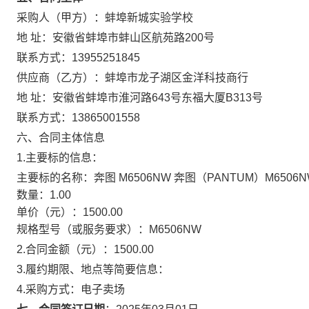
采购人（甲方）：
蚌埠新城实验学校
地 址：
安徽省蚌埠市蚌山区航苑路200号
联系方式：
13955251845
供应商（乙方）：
蚌埠市龙子湖区金洋科技商行
地 址：
安徽省蚌埠市淮河路643号东福大厦B313号
联系方式：
13865001558
六、合同主体信息
1.主要标的信息：
主要标的名称：
奔图 M6506NW 奔图（PANTUM）M65
数量：
1.00
单价（元）：
1500.00
规格型号（或服务要求）：
M6506NW
2.合同金额（元）：
1500.00
3.履约期限、地点等简要信息：
4.采购方式：
电子卖场