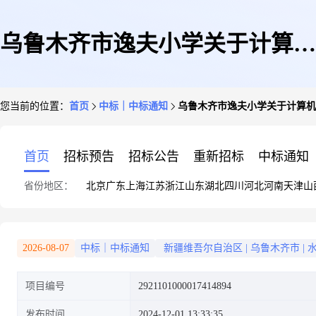
乌鲁木齐市逸夫小学关于计算机
您当前的位置：
首页
中标｜中标通知
乌鲁木齐市逸夫小学关于计算机
设备维修和保养服务的服务市场
首页
招标预告
招标公告
重新招标
中标通知
省份地区：
北京
广东
上海
江苏
浙江
山东
湖北
四川
河北
河南
天津
山
采购项目成交公告
2026-08-07
中标｜中标通知
新疆维吾尔自治区
|
乌鲁木齐市
|
项目编号
2921101000017414894
发布时间
2024-12-01 13:33:35