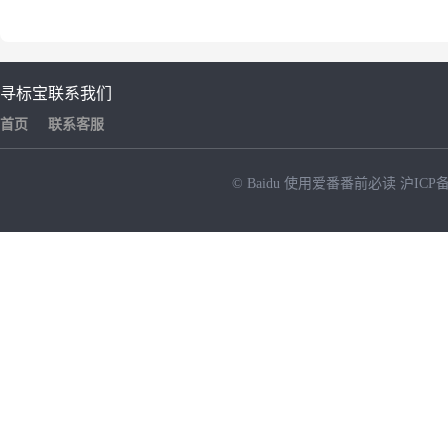
寻标宝
联系我们
首页
联系客服
© Baidu
使用爱番番前必读
沪ICP备
NEW
HOT