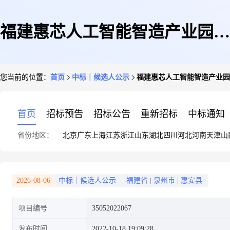
福建惠芯人工智能智造产业园项
您当前的位置：
首页
中标｜候选人公示
福建惠芯人工智能智造产业园
目二期全过程工程咨询的中标候
首页
招标预告
招标公告
重新招标
中标通知
省份地区：
北京
广东
上海
江苏
浙江
山东
湖北
四川
河北
河南
天津
山
选人公示
2026-08-06
中标｜候选人公示
福建省
|
泉州市
|
惠安县
项目编号
35052022067
发布时间
2022-10-18 19:09:28