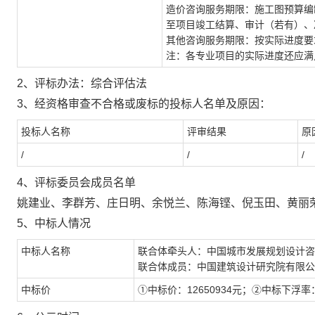
造价咨询服务期限：施工图预算编
至项目竣工结算、审计（若有）、
其他咨询服务期限：按实际进度要
注：各专业项目的实际进度还应满
2、
评标办法：
综合评估法
3、
经资格审查不合格或废标的投标人名单及原因：
投标人名称
评审结果
原
/
/
/
4、
评标委员会成员名单
姚建业、李群芳、庄日明、余悦兰、陈海铿、倪玉田、黄丽
5、
中标人情况
中标人名称
联合体牵头人：中国城市发展规划设计咨
联合体成员：
中国建筑设计研究院有限公
中标价
①
中标
价
：
12650934元；
②
中标
下浮率