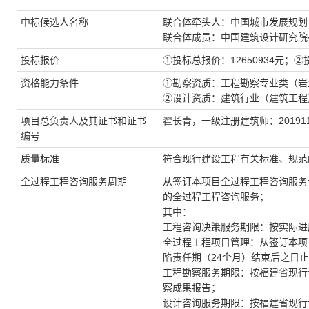
中标候选人名称
联合体牵头人：中国城市发展规划
联合体成员：
中国建筑设计研究院
投标报价
①
投标总报价
：
12650934元；
②
资格能力条件
①
勘察
资质：
工程勘察
专业类（岩
②
设计资质：建筑行业（建筑工程
项目总负责人及其证书和证书
翟长青
，
一级注册建筑师：
20191
编号
质量标准
符合现行建设工程有关标准、规范
全过程工程咨询服务周期
从签订本项目全过程工程咨询服务
的全过程工程咨询服务；
其中：
工程咨询决策服务期限：按实际进
全过程工程项目管理：从签订本项
陷责任期（
24个月）结束后之日
工程勘察服务期限：按福建省现行
察成果报告；
设计咨询服务期限：按福建省现行