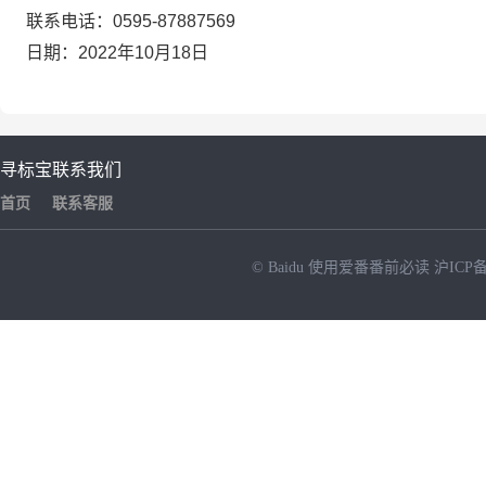
联系电话：
0595-87887569
日期：
202
2
年
10
月
18
日
寻标宝
联系我们
首页
联系客服
© Baidu
使用爱番番前必读
沪ICP备
NEW
HOT