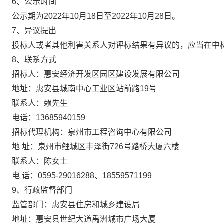
6、
公示时间
公示期为
202
2
年
10
月
18
日至
202
2
年
10
月
28
日。
7
、异议提出
投标人或者其他利害关系人对评标结果有异议的，应当在中
8
、联系方式
招标人：
惠安经济开发区园区建设发展有限公司
地
址：惠安县城南中心工业区站前路
19号
联系人：赖先生
电
话：
13685940159
招标代理机构：泉州市工程咨询中心有限公司
地
址：泉州市鲤城区丰泽街
726号路桥大厦六楼
联系人：陈女士
电
话：
0595-29016288、18559571199
9
、行政监督部门
监管部门：惠安县住房和城乡建设局
地址：惠安县世纪大道禹洲城市广场大厦