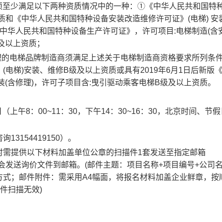
须至少满足以下两种资质情况中的一种：
①《中华人民共和国特
质和《中华人民共和国特种设备安装改造维修许可证》(电梯) 安
版《中华人民共和国特种设备生产许可证》，许可项目:电梯制造(含
及以上资质；
理的电梯品牌制造商须满足上述关于电梯制造商资格要求所列条
电梯)安装、维修B级及以上资质或具有2019年6月1日后新版
(含修理)，许可子项目含:曳引驱动乘客电梯B级及以上资质。
日
（上午
8
：
0
0~11
：
30
，下午
14
：
3
0~16
：
3
0
，
北京时间、节
假
咨询
13154419150
）。
时需提供以下材料加盖单位公章的
扫描件
1
套
发送至指定邮箱
会发送询价文件到邮箱。
(
邮件主题：项目名称
+
项目编号
+
公司
方式；邮件附件：需采用
A4
幅面，将报名材料加盖企业鲜章，按
件扫描无效
)