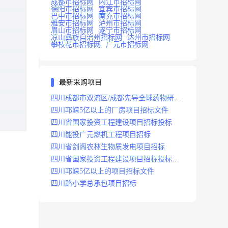
成都市招标网
内江市招标网
德阳市招标网
宜宾市招标网
巴中市招标网
南充市招标网
雅安市招标网
泸州市招标网
眉山市招标网
遂宁市招标网
凉山彝族自治州招标网
达州市招标网
攀枝花市招标网
广元市招标网
最新采购项目
四川成都市双流区/成都先导全球药物研发
生产基地(一期)(dj)项目招标标段
四川邛崃5亿以上的厂房项目招标文件
四川省国家投资工程建设项目招标投标
四川能投广元燃机工程项目招标
四川省剑阁农林生物质发电项目招标
四川省国家投资工程建设项目招标投标
2008年版
四川邛崃5亿以上的项目招标文件
四川路小学总承包项目招标