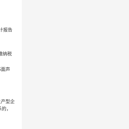
计报告
缴纳税
书面声
生产型企
系的，