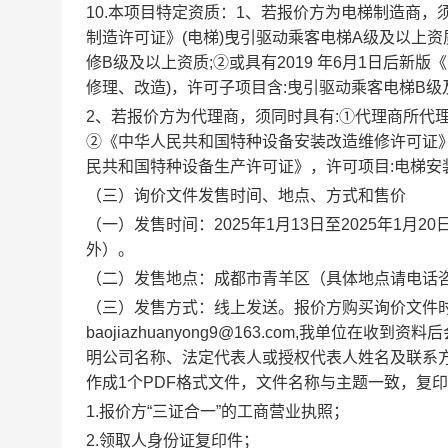
10.
本项目特定资质：
1、若
报价方
为电梯制造商，
制造许可证》(电梯)曳引驱动乘客电梯A级及以上资
修B级及以上资质;②或具有2019 年6月1日后新
修理、改造)，许可子项目含:曳引驱动乘客电梯B级
2、若
报价方
为代理商，须同时具有
:①代理商所代
②《中华人民共和国特种设备安装改造维修许可证》(
民共和国特种设备生产许可证》，许可项目:电梯安装
（三）
询价文件
发
售
时间、地点
、方式和售价
（一）
发售
时间：
202
5
年
1
月
13
日至
2025
年
1
月
20
外
）。
（二）
发售
地点：成都市
青羊区（具体地点请电话
（三）
发售方式：
线上发送
。报价方购买
询价
文件
baojiazhuanyong9@163.com,
我单位在收到资料后
明公司名称、法定代表人或授权代表人姓名及联系
作成
1
个
PDF
格式文件，文件名称与主题一致，复印
1.
报价方
“三证合一”的工商营业执照；
2.
领取人身份
证复印件
；