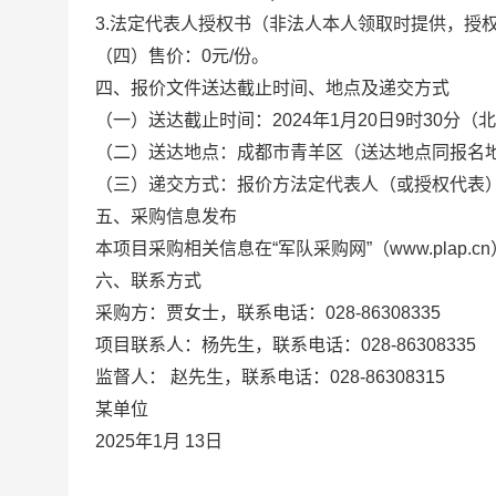
3.
法定代表人授权书（非法人本人领取时提供，授
（四）
售价：
0
元
/
份。
四、
报价文件送达截止时间
、地点
及递交方式
（一）
送达截止时间
：
2
02
4
年
1
月
20
日
9
时
3
0
分（北
（二）
送达地点：
成都市青羊区
（送达地点同报名
（三）
递交方式：报价方
法定代表人（或授权代表
五、
采购信息发布
本
项目
采购
相关信息在
“
军队采购网
”
（
www.plap.cn
六、
联系
方式
采购方：
贾
女士
，联系电话
：
028-8630
833
5
项目联系人：
杨
先生
，联系电话：
028-8630
833
5
监督人：
赵先生，联系电话：
028-86308315
某
单位
202
5
年
1
月
13
日