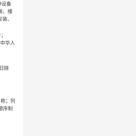
种设备
装、维
安装、
件；
《中华人
日除
名称；列
顺序制