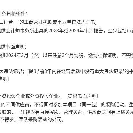
二条资格条件：
“三证合一”的工商营业执照或事业单位法人证书
]
提供会计师事务所出具的
202
3
年或
202
4
年审计报告，
至少包括审
提供书面声明
）
提供
202
4
年
2
月（含）以来任意
3
个月纳
税
、
缴纳社保
证明，不需
大违法记录；
[
提供
“
前
3
年内在经营活动中没有重大违法记录
”
的
声明
]
外资独资企业或外资控股
企业
。
（
提供书面声明
）
系的不同供应商，不得同时参加本项目（同一包）的采购活动。
关联的，一律视为有直接控股、管理关系。供应商之间有上述关
不得参加军队采购活动的处罚。