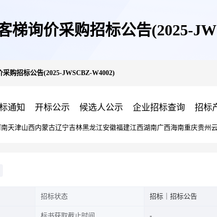
询价采购招标公告(2025-JWSC
招标公告(2025-JWSCBZ-W4002)
标通知
开标公示
候选人公示
企业招标查询
招标
河南
天津
山西
内蒙古
辽宁
吉林
黑龙江
安徽
福建
江西
湖南
广西
海南
重庆
贵州
招标状态
招标｜招标公告
标书获取截止时间