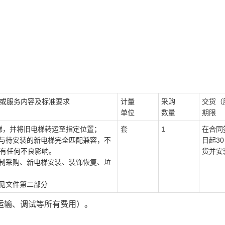
或服务内容及标准要求
计量
采购
交货（
单位
数量
期限
梯
，并将旧电梯转运至指定位置；
套
1
在合同
与待安装的新电梯完全匹配兼容，不
日起3
有任何不良影响。
货并安
定制采购、新电梯安装、装饰恢复、垃
见文件第二部分
运输、
调试
等所有费用）
。