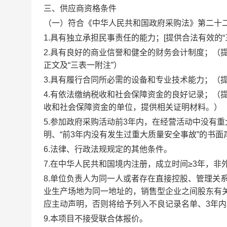
三、
供应商资格条件
（一）
符合《中华人民共和国政府采购法》第二十
1.
具有独立承担民事责任的能力；
[
提供
合法有效的
2.
具有良好的商业信誉和健全的财务会计制度；
（
正文及
“三表一附注”
）
3.
具有履行合同所必需的设备和专业技术能力；
（
4.
有依法缴纳税收和社会保障资金的良好记录；
（
收和社会保障资金的单位，提供相关证明材料。
）
5.
参加政府采购活动前
3
年内，在经营活动中没有重
明
、
“前
3
年内没有发生过重大质量安全事故
”
的书面
6.
法律、行政法规规定的其他条件。
7.
在中华人民共和国境内注册，
成立时间
≥
3
年，
非
8.
单位负责人为同一人或者存在直接控股、管理关
业生产场地为同一地址的，销售型企业之间股东有
应主动声明，否则将给予列入不良记录名单、
3
年内
9.
本项目不接受联合体报价。