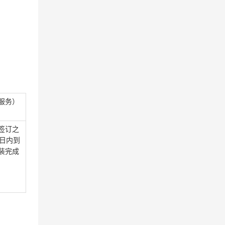
服务）
签订之
0日内到
装完成