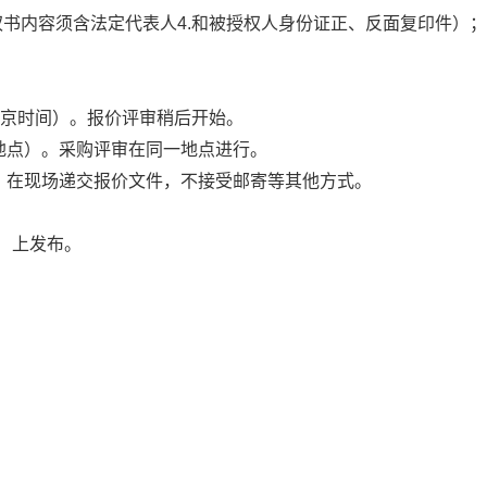
权书内容须含法定代表人
4.
和被授权人身份证正、反面
复印件
）；
京时间）。
报价评审稍后开始。
地点）。
采购评审在同一地点进行。
）
在
现场
递交报价文件，不接受邮寄等其他方式。
）
上发布
。