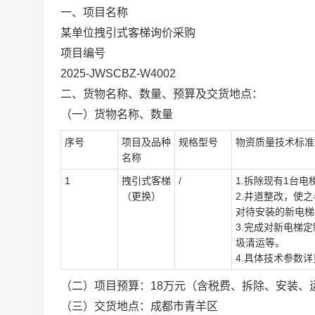
一、
项目名称
某单位拽引式客梯询价采购
项目编号
202
5
-JW
SCBZ
-W40
02
二、
货物名称、数量、预算及交货地点
：
（一）
货物名称、数量
序号
项目及品种
规格型号
物资质量技术标准
名称
1
拽引式客梯
/
1
.拆除现有
1台电
（更换）
2
.
井道整改，使之
对待安装的新电梯
3.完成对新电梯
圾清运等。
4.
具体技术参数
详
（二）
项目预算
：
18
万元
（含税
费、
拆除、
安装、
（三）
交货地点：
成都市青羊区