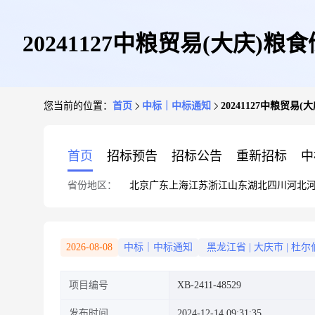
20241127中粮贸易(大
您当前的位置：
首页
中标｜中标通知
20241127中粮
首页
招标预告
招标公告
重新招标
中
省份地区：
北京
广东
上海
江苏
浙江
山东
湖北
四川
河北
2026-08-08
中标｜中标通知
黑龙江省
|
大庆市
|
杜尔
项目编号
XB-2411-48529
发布时间
2024-12-14 09:31:35