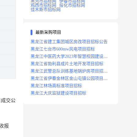
黑河市招标网
伊春市招标网
鸡西市招标网
绥化市招标网
佳木斯市招标网
最新采购项目
黑龙江省建工集团城区房改项目招标公告
黑龙江七台市600mw风电项目招标
黑龙江中医药大学2023年智慧校园建设项
目招标公告
黑龙江省勃利县成片土地开发项目招标
黑龙江武警总队训练基地锅炉房项目招标
公示
黑龙江省伊春金林区金山屯镇公园项目招
标公告
黑龙江林场高标准项目招标
黑龙江大庆监狱建设项目招标
目成交公
验收报