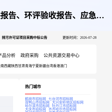
环评报告、环评验收报告、应急预
案、排污许可证项目采购中标公告
更新时间：2026-07-28
告
产品分析
政府采购
公共资源交易中心
云南
西藏
陕西
甘肃
青海
宁夏
新疆
台湾
香港
澳门
热门城市
鹤岗市招标网
七台河市招标网
双鸭山市招标网
大兴安岭地区招标网
哈尔滨市招标网
牡丹江市招标网
大庆市招标网
齐齐哈尔市招标网