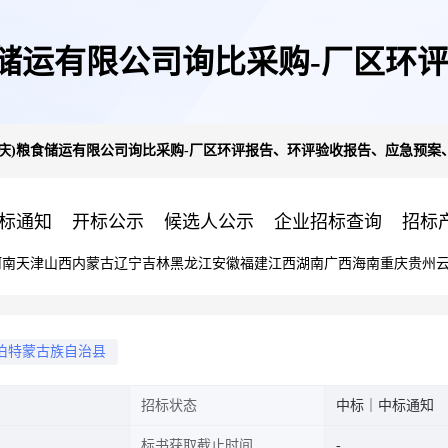
庆)粮食储运有限公司询比采购-厂区
贸易(大庆)粮食储运有限公司询比采购-厂区环评报告、环评验收报告、应急预
案、排污许可证项目采购中标公
标通知
开标公示
候选人公示
企业招标查询
招标
河南
天津
山西
内蒙古
辽宁
吉林
黑龙江
安徽
福建
江西
湖南
广西
海南
重庆
贵州
伯特蒙古族自治县
招标状态
中标｜中标通知
标书获取截止时间