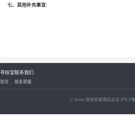
七、其他补充事宜:
寻标宝
联系我们
首页
联系客服
© Baidu
使用爱番番前必读
沪ICP备
NEW
HOT