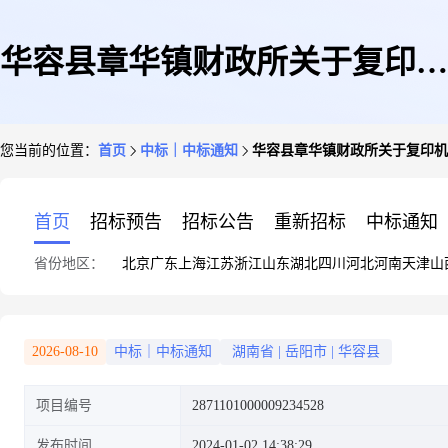
华容县章华镇财政所关于复印机
您当前的位置：
首页
中标｜中标通知
华容县章华镇财政所关于复印机
配件的网上超市采购项目成交公
首页
招标预告
招标公告
重新招标
中标通知
省份地区：
北京
广东
上海
江苏
浙江
山东
湖北
四川
河北
河南
天津
山
告
2026-08-10
中标｜中标通知
湖南省
|
岳阳市
|
华容县
项目编号
2871101000009234528
发布时间
2024-01-02 14:38:29