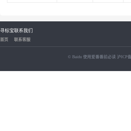
寻标宝
联系我们
首页
联系客服
© Baidu
使用爱番番前必读
沪ICP备
NEW
HOT