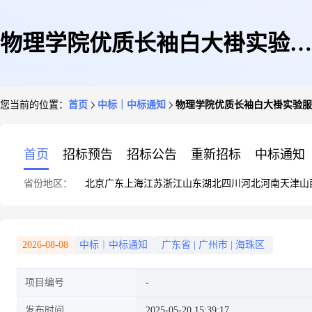
物理学院优质长袖白大褂实验服
您当前的位置：
首页
中标｜中标通知
物理学院优质长袖白大褂实验服
医生服防护服
首页
招标预告
招标公告
重新招标
中标通知
省份地区：
北京
广东
上海
江苏
浙江
山东
湖北
四川
河北
河南
天津
山
2026-08-08
中标｜中标通知
广东省
|
广州市
|
海珠区
项目编号
发布时间
2025-05-20 15:39:17