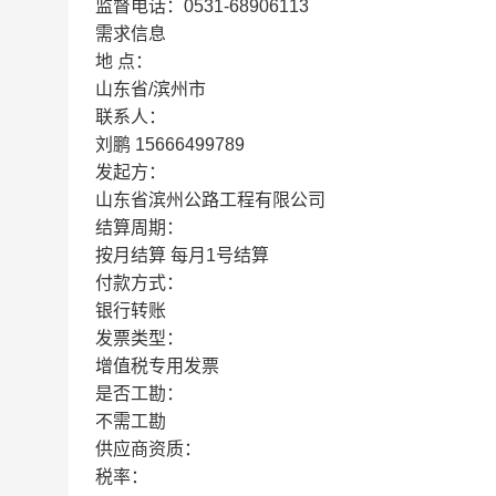
监督电话：0531-68906113
需求信息
地 点：
山东省/滨州市
联系人：
刘鹏 15666499789
发起方：
山东省滨州公路工程有限公司
结算周期：
按月结算 每月1号结算
付款方式：
银行转账
发票类型：
增值税专用发票
是否工勘：
不需工勘
供应商资质：
税率：