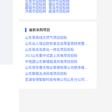
东营市招标网
德州市招标网
临沂市招标网
烟台市招标网
聊城市招标网
青岛市招标网
济南市招标网
威海市招标网
最新采购项目
山东章高线天然气项目招标
山东出入境边防检查总站零星周转房整修
项目招标中标
山东裕龙岛炼化一体化项目招标
2023山东集中式路上风电项目招标
中电建山东聊城临清风电项目招标
山东将军春天物业管理有限公司秩序维护
服务项目招标公告
山东聊城五洲风电项目招标
芜湖安得智联科技有限公司山东分公司济
南地区快递项目招标公告