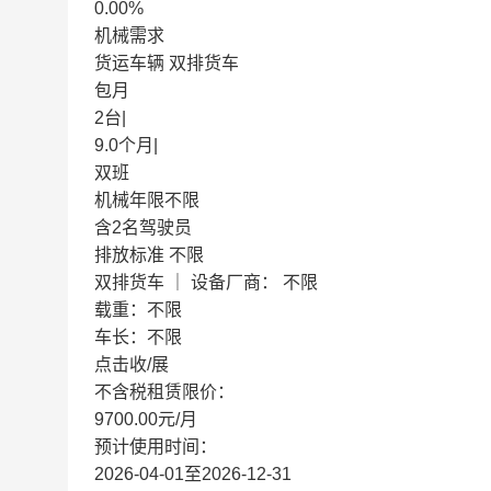
0.00%
机械需求
货运车辆 双排货车
包月
2台|
9.0个月|
双班
机械年限不限
含2名驾驶员
排放标准 不限
双排货车 ｜ 设备厂商： 不限
载重：不限
车长：不限
点击收/展
不含税租赁限价：
9700.00元
/月
预计使用时间：
2026-04-01至2026-12-31