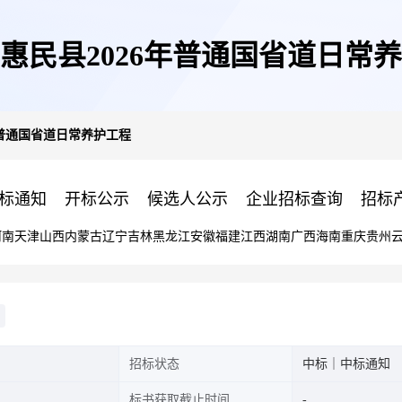
惠民县2026年普通国省道日常
年普通国省道日常养护工程
标通知
开标公示
候选人公示
企业招标查询
招标
河南
天津
山西
内蒙古
辽宁
吉林
黑龙江
安徽
福建
江西
湖南
广西
海南
重庆
贵州
招标状态
中标｜中标通知
标书获取截止时间