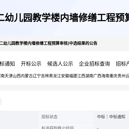
二幼儿园教学楼内墙修缮工程预
第二幼儿园教学楼内墙修缮工程预算审核]中选结果的公告
标通知
开标公示
候选人公示
企业招标查询
招标
河南
天津
山西
内蒙古
辽宁
吉林
黑龙江
安徽
福建
江西
湖南
广西
海南
重庆
贵州
招标状态
中标｜中标通知
标书获取截止时间