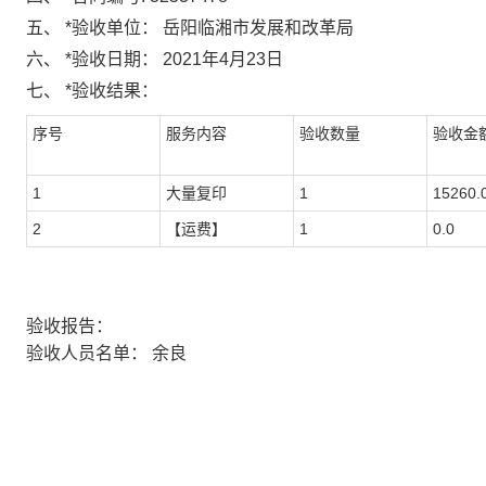
五、
*
验收单位：
岳阳临湘市发展和改革局
六、
*
验收日期：
2021年4月23日
七、
*
验收结果：
序号
服务内容
验收数量
验收金额
1
大量复印
1
15260.
2
【运费】
1
0.0
验收报告：
验收人员名单：
余良