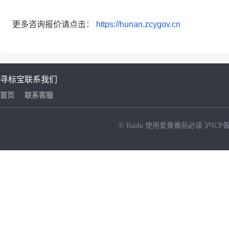
更多咨询报价请点击：
https://hunan.zcygov.cn
寻标宝
联系我们
首页
联系客服
© Baidu
使用爱番番前必读
沪ICP备
NEW
HOT