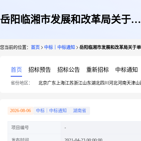
岳阳临湘市发展和改革局关于单
您当前的位置：
首页
中标｜中标通知
岳阳临湘市发展和改革局关于单
证印刷服务的网上超市采购合同
首页
招标预告
招标公告
重新招标
中标通知
省份地区：
北京
广东
上海
江苏
浙江
山东
湖北
四川
河北
河南
天津
山
履约验收公告4
2026-08-06
中标｜中标通知
湖南省
项目编号
发布时间
2021-04-23 00:00:00