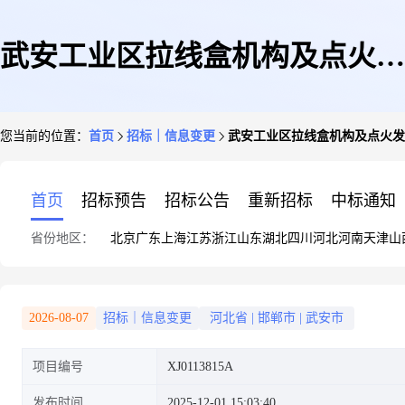
武安工业区拉线盒机构及点火发
您当前的位置：
首页
招标｜信息变更
武安工业区拉线盒机构及点火发
生器等仪表备件采购计划询价公
首页
招标预告
招标公告
重新招标
中标通知
省份地区：
北京
广东
上海
江苏
浙江
山东
湖北
四川
河北
河南
天津
山
告(变更)
2026-08-07
招标｜信息变更
河北省
|
邯郸市
|
武安市
项目编号
XJ0113815A
发布时间
2025-12-01 15:03:40