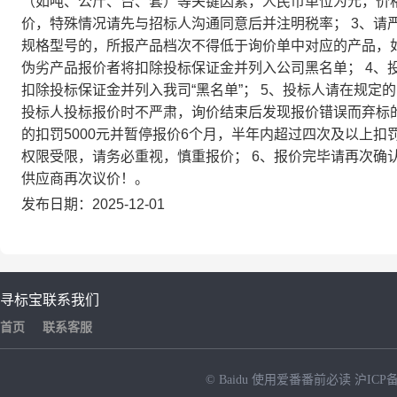
（如吨、公斤、台、套）等关键因素，人民币单位为元，价格
价，特殊情况请先与招标人沟通同意后并注明税率； 3、请
规格型号的，所报产品档次不得低于询价单中对应的产品，
伪劣产品报价者将扣除投标保证金并列入公司黑名单； 4、
扣除投标保证金并列入我司“黑名单”； 5、投标人请在规
投标人投标报价时不严肃，询价结束后发现报价错误而弃标的
的扣罚5000元并暂停报价6个月，半年内超过四次及以上扣
权限受限，请务必重视，慎重报价； 6、报价完毕请再次确
供应商再次议价！。
发布日期：2025-12-01
寻标宝
联系我们
首页
联系客服
© Baidu
使用爱番番前必读
沪ICP备