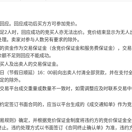
行回应。回应成功后买方方可参加竞价。
足2人时，回应成功的竞买人亦无法出价。竞价结束显示为无人
处理。卖家对参与人数另有要求的除外。
度的资金作为交易保证金（含竞价保证金和服务费保证金），交易
余额不足则回应不能成功。
竞买人及出卖人的交易保证金。
日（节假日顺延）16：00前向出卖人付清全部货款，并在支付
约定的除外。
子交易平台成交重量或数量不一致时，如需调整应及时联系交易中
。约定签订书面合同的，应当以平台生成的《成交通知单》作为竞
交易规则》确定，并根据竞价保证金制度将违约方的竞价保证金全
终止。违约处理方式以书面签订《合同终止确认单》为准，违约