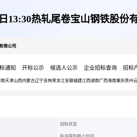
11日13:30热轧尾卷宝山钢铁股份
份有限公司
标通知
开标公示
候选人公示
企业招标查询
招标
河南
天津
山西
内蒙古
辽宁
吉林
黑龙江
安徽
福建
江西
湖南
广西
海南
重庆
贵州
招标状态
标书获取截止时间