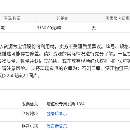
重量/数量
起拍价
买家服务费率
0吨
3166.00元/吨
无
、该资源为宝钢股份可利用材，卖方不受理质量异议。牌号、规格
源描述可能存在偏差。请对资源的实际情况进行充分了解。一旦
实物质量、数量并认同其品质，或在放弃现场确认权利同时认可
，请注意风险。 支持现场看货的仓库为：石洞口库、湛江物流基
江2250热轧中间库。
发票信息
增值税专用发票 13%
仓库地址
登录后显示
联系电话
登录后显示