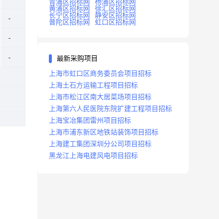
青浦区招标网
杨浦区招标网
黄浦区招标网
徐汇区招标网
长宁区招标网
静安区招标网
普陀区招标网
虹口区招标网
最新采购项目
上海市虹口区商务委员会项目招标
上海土石方运输工程项目招标
上海市松江区南大居菜场项目招标
上海第六人民医院东院扩建工程项目招标
上海宝冶集团雷州项目招标
上海市浦东新区地铁站装饰项目招标
上海建工集团深圳分公司项目招标
黑龙江上海电建风电项目招标