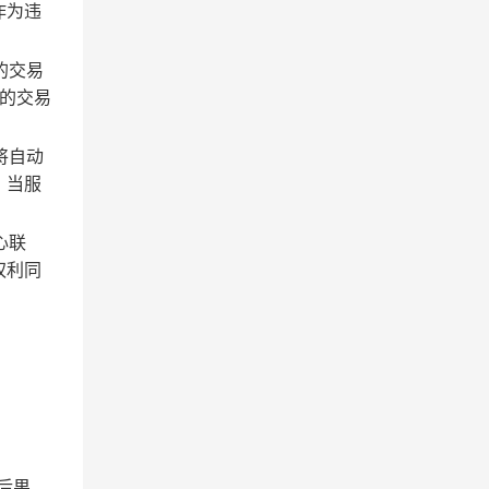
作为违
的交易
的交易
将自动
；当服
心联
权利同
后果。