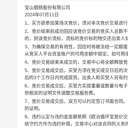
宝山钢铁股份有限公司
2024年07月11日
1、买方欲参加某场次竞价，须对本次竞价交易进
2、竞价结束前成功回应该竞价交易的竞买人总数不
的，则该竞价流标，流标的竞价标的物交还出卖人
3、为确保交易的有效性，回应时将被冻结一定额
从竞买人平台资金账户的可用余额中锁定，如可用
4、竞价交易结束未成交的，交易中心将全额释放
5、竞价交易成交后，买受方须在竞买成交日后的次
后的3个工作日内完成提货。出卖人和买受人另有
6、竞价交易成交后，买受方实提重量或数量与电
供相关的证明文件调整交易服务费。
7、竞价交易成交后，双方可以约定签订书面合同
的证明。
8、违约认定与违约金金额依照《欧冶循环宝竞价
给守约方作为违约补偿，交易中心对该合同的义务