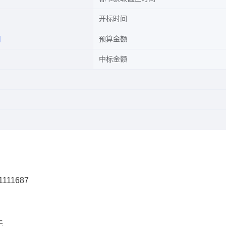
开标时间
司
预算金额
中标金额
111687
无