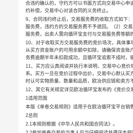
合违约确认的，守约方可以书面方式向交易中心申
约补偿，交易中心对该合同的义务终止。
9、合同违约终止后，交易服务费的收取方式如下
服务费，违约方的交易服务费不予退回。（2）交
服务费，出卖人需向循环宝支付与交易服务费等额
10、对于收取买方交易服务费的竞价场次，具体
从买方资金账户的可用余额中扣除，请确保资金账
务费逾期半年未扣款成功，且循环宝追索不成时，
11、买方应认真阅读并执行本说明、交易中心竞价
系。买方一旦在竞价过程中出价，交易中心默认买
时认可实物质量、数量和品质，欧冶供应链和卖方
12、其它有关规定详见欧冶循环宝发布的《竞价交
1适用范围
本版《单卷交易规则》适用于在欧冶循环宝平台销
2总则
2.1本规则根据《中华人民共和国合同法》。
2.2参加单卷交易的当事人应当仔细阅读并遵守本