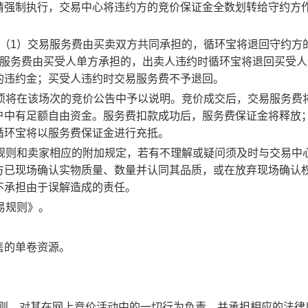
请强制执行，交易中心将违约方的竞价保证金全数划转给守约方
：（1）交易服务费由买卖双方共同承担的，循环宝将退回守约方
易服务费由买受人单方承担的，出卖人违约时循环宝将退回买受人
的违约金；买受人违约时交易服务费不予退回。
事项将在该场次的竞价公告中予以说明。竞价成交后，交易服务费
户中有足额自由资金。服务费扣款成功后，服务费保证金将释放
循环宝将以服务费保证金进行充抵。
规则和卖家相应的附加规定，若有不理解或疑问须及时与交易中
方已现场确认实物质量、数量并认同其品质，或在放弃现场确认
不承担由于误解造成的责任。
易规则》。
售的单卷资源。
规则，对其在网上竞价活动中的一切行为负责，并承担相应的法律