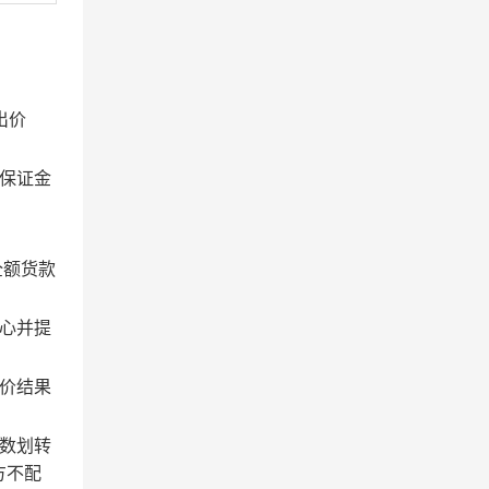
出价
保证金
全额货款
心并提
价结果
数划转
方不配