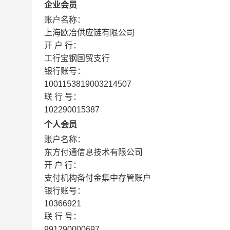
企业会员
账户名称：
上海欧冶供应链有限公司
开 户 行：
工行宝钢国贸支行
银行账号：
1001153819003214507
联 行 号：
102290015387
个人会员
账户名称：
东方付通信息技术有限公司
开 户 行：
支付机构备付金集中存管账户
银行账号：
10366921
联 行 号：
991290000697