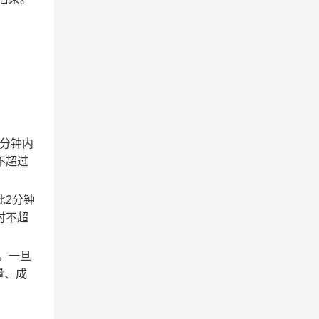
2分钟内
不超过
此2分钟
时不超
。一旦
量、成