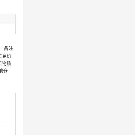
、备注
在竞价
实物质
地仓