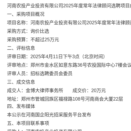
河南农
投产业
投资有限公司
2025年度常年法律顾问选聘项
一、采购项目概况
项目名称：河南农
投产业
投资有限公司
2025年度常年法律
采购方式：询价比选
采购预算：不超过
25
万元
二、评标信息
评审日期：
2025年
4
月
11
日
下
午
3
点（北京时间）
评审地点：郑州市金水区如意东路
36号农投国际中心
7
楼会
评审人员：
招标选聘委员会委员
三、成交信息
成交人：
金博大
律师事务所
成交价：
20
万元
地址：郑州市管城回族区福禄路
108号河南商会大厦22层
四、发布媒体
本公示在河南国企阳光招采服务平台发布
五、本项目联系事项