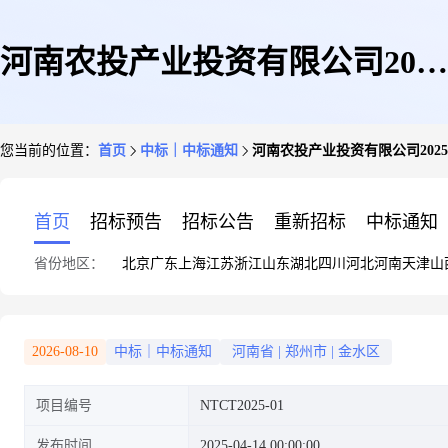
河南农投产业投资有限公司2025
您当前的位置：
首页
中标｜中标通知
河南农投产业投资有限公司20
年度常年法律顾问选聘项目询价
首页
招标预告
招标公告
重新招标
中标通知
省份地区：
北京
广东
上海
江苏
浙江
山东
湖北
四川
河北
河南
天津
山
函结果公示
2026-08-10
中标｜中标通知
河南省
|
郑州市
|
金水区
项目编号
NTCT2025-01
发布时间
2025-04-14 00:00:00