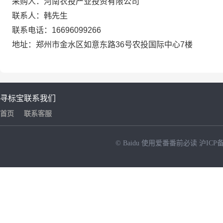
采购人：河南农
投产业
投资有限公司
联系人：
韩先生
联系电话：
16696099266
地址：郑州市金水区如意东路
36号农投国际中心
7
楼
寻标宝
联系我们
首页
联系客服
© Baidu
使用爱番番前必读
沪ICP备
NEW
HOT