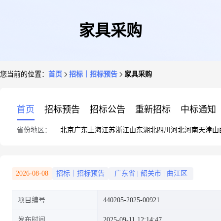
家具采购
您当前的位置：
首页
招标｜招标预告
家具采购
首页
招标预告
招标公告
重新招标
中标通知
省份地区：
北京
广东
上海
江苏
浙江
山东
湖北
四川
河北
河南
天津
山
2026-08-08
招标｜招标预告
广东省
|
韶关市
|
曲江区
项目编号
440205-2025-00921
发布时间
2025-09-11 12:14:47